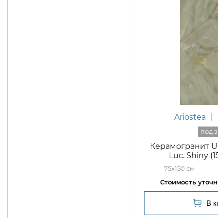
Ariostea
|
Керамогранит Ul
Luc. Shiny 
75x150