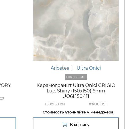
Ariostea
|
Ultra Onici
IVORY
Керамогранит Ultra Onici GRIGIO
m
Luc. Shiny (150х150) 6mm
UO6L150411
03
150x150
#AU81951