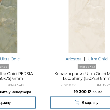
Ultra Onici
Ariostea
|
Ultra Onici
tra Onici PERSIA
Керамогранит Ultra Onici 
(150х75) 6mm
Luc. Shiny (150х75) 6m
#AU65400
75x150
#AU653
19 300
м2