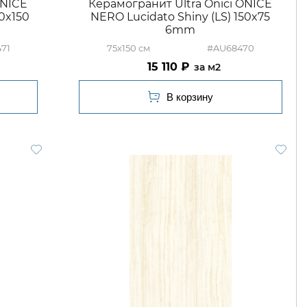
ONICE
Керамогранит Ultra Onici ONICE
00x150
NERO Lucidato Shiny (LS) 150x75
6mm
71
75x150
#AU68470
15 110
м2