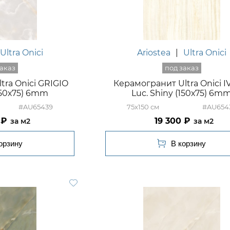
Ultra Onici
Ariostea
|
Ultra Onici
tra Onici GRIGIO
Керамогранит Ultra Onici 
(150х75) 6mm
Luc. Shiny (150х75) 6m
#AU65439
75x150
#AU654
19 300
м2
м2