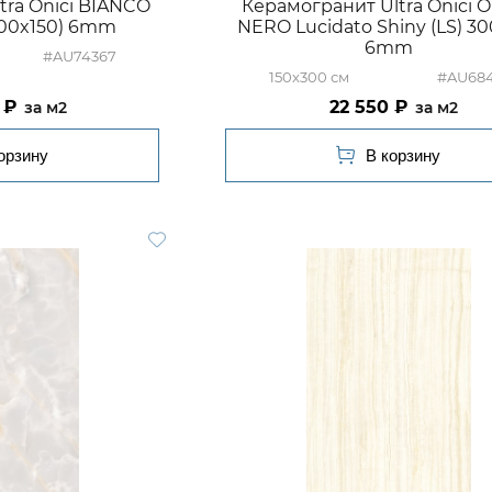
tra Onici BIANCO
Керамогранит Ultra Onici 
300x150) 6mm
NERO Lucidato Shiny (LS) 3
6mm
#AU74367
150x300
#AU684
22 550
м2
м2