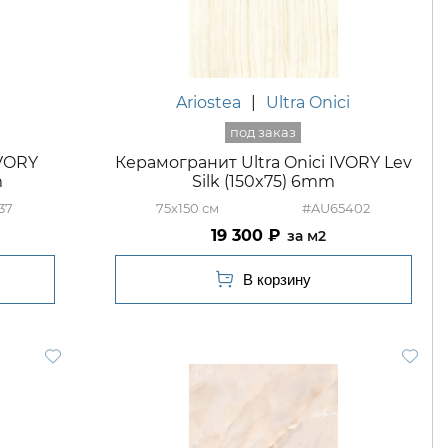
Ariostea
|
Ultra Onici
IVORY
Керамогранит Ultra Onici IVORY Lev
m
Silk (150x75) 6mm
37
75x150
#AU65402
19 300
м2