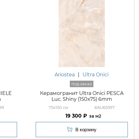
Ariostea
|
Ultra Onici
MIELE
Керамогранит Ultra Onici PESCA
m
Luc. Shiny (150х75) 6mm
99
75x150
#AU65397
19 300
м2