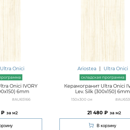
Ultra Onici
Ariostea
|
Ultra Onici
tra Onici IVORY
Керамогранит Ultra Onici 
300х150) 6mm
Lev. Silk (300х150) 6m
#AU65166
150x300
#AU653
21 480
м2
м2