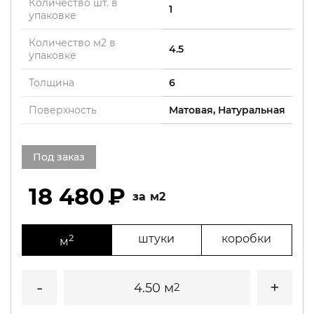
Количество шт. в
1
упаковке
Количество м2 в
4.5
упаковке
Толщина
6
Поверхность
Матовая, Натуральная
Под заказ
18 480
м2
2
штуки
коробки
м
4.50 м
2