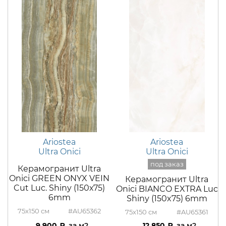
Ariostea
Ariostea
Ultra Onici
Ultra Onici
Керамогранит Ultra
Onici GREEN ONYX VEIN
Керамогранит Ultra
Cut Luc. Shiny (150х75)
Onici BIANCO EXTRA Luc
6mm
Shiny (150x75) 6mm
75x150
#AU65362
75x150
#AU65361
9 900
м2
12 850
м2