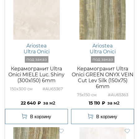
Ariostea
Ariostea
Ultra Onici
Ultra Onici
Керамогранит Ultra
Керамогранит Ultra
Onici MIELE Luc. Shiny
Onici GREEN ONYX VEIN
(300х150) 6mm
Cut Lev Silk (150х75)
6mm
150x300
#AU65367
75x150
#AU65363
22 640
м2
15 110
м2