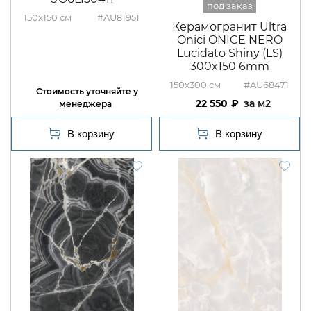
150x150
#AU81951
Керамогранит Ultra
Onici ONICE NERO
Lucidato Shiny (LS)
300x150 6mm
150x300
#AU68471
22 550
м2