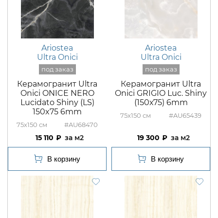
Ariostea
Ariostea
Ultra Onici
Ultra Onici
Керамогранит Ultra
Керамогранит Ultra
Onici ONICE NERO
Onici GRIGIO Luc. Shiny
Lucidato Shiny (LS)
(150х75) 6mm
150x75 6mm
75x150
#AU65439
75x150
#AU68470
15 110
м2
19 300
м2