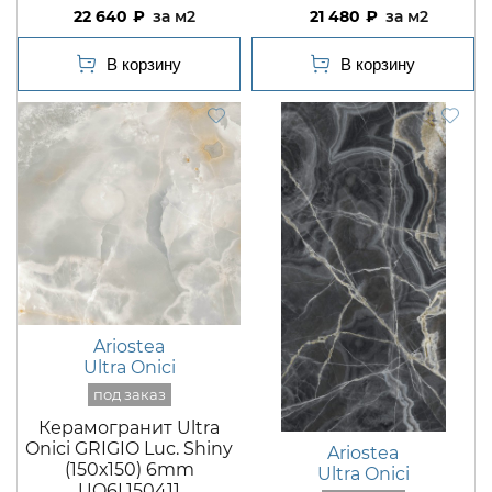
22 640
м2
21 480
м2
Ariostea
Ultra Onici
Керамогранит Ultra
Onici GRIGIO Luc. Shiny
Ariostea
(150х150) 6mm
Ultra Onici
UO6L150411