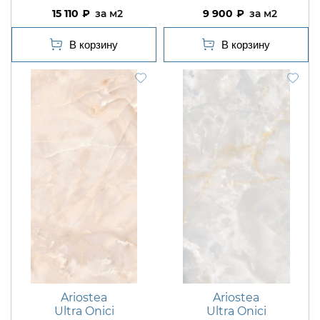
15 110
м2
9 900
м2
Ariostea
Ariostea
Ultra Onici
Ultra Onici