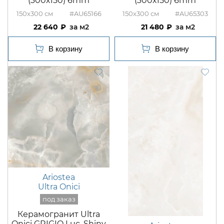
(300х150) 6mm
(300х150) 6mm
150x300
#AU65166
150x300
#AU65303
22 640
м2
21 480
м2
Ariostea
Ultra Onici
Керамогранит Ultra
Onici GRIGIO Luc. Shiny