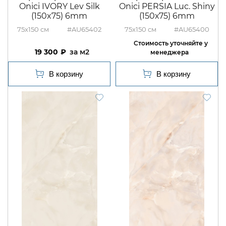
Onici IVORY Lev Silk
Onici PERSIA Luc. Shiny
(150x75) 6mm
(150х75) 6mm
75x150
#AU65402
75x150
#AU65400
19 300
м2