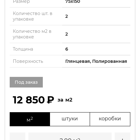
Размер
75x150
Количество шт. в
2
упаковке
Количество м2 в
2
упаковке
Толщина
6
Поверхность
Глянцевая, Полированная
Под заказ
12 850
м2
2
штуки
коробки
м