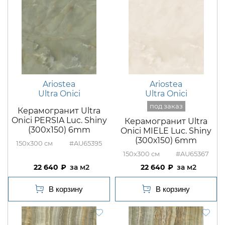
Ariostea
Ariostea
Ultra Onici
Ultra Onici
Керамогранит Ultra
Onici PERSIA Luc. Shiny
Керамогранит Ultra
(300x150) 6mm
Onici MIELE Luc. Shiny
(300х150) 6mm
150x300
#AU65395
150x300
#AU65367
22 640
м2
22 640
м2