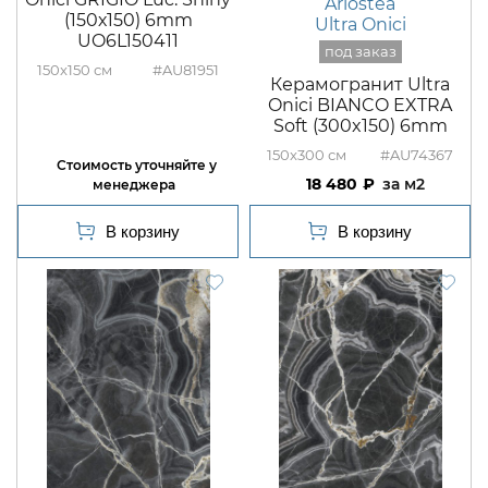
Ariostea
(150х150) 6mm
Ultra Onici
UO6L150411
150x150
#AU81951
Керамогранит Ultra
Onici BIANCO EXTRA
Soft (300x150) 6mm
150x300
#AU74367
18 480
м2