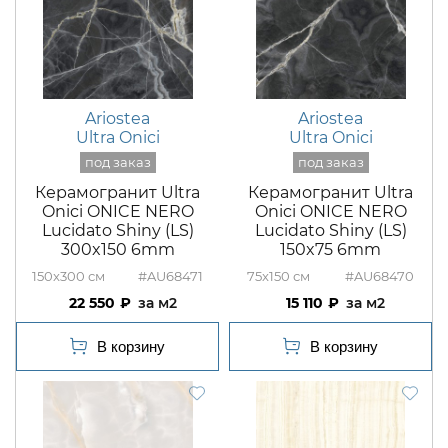
Ariostea
Ariostea
Ultra Onici
Ultra Onici
Керамогранит Ultra
Керамогранит Ultra
Onici ONICE NERO
Onici ONICE NERO
Lucidato Shiny (LS)
Lucidato Shiny (LS)
300x150 6mm
150x75 6mm
150x300
#AU68471
75x150
#AU68470
22 550
м2
15 110
м2