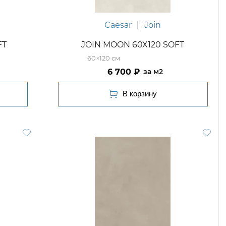
Caesar
|
Join
FT
JOIN MOON 60X120 SOFT
60×120
6 700
м2