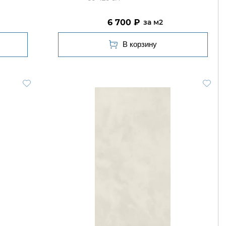
6 700
м2