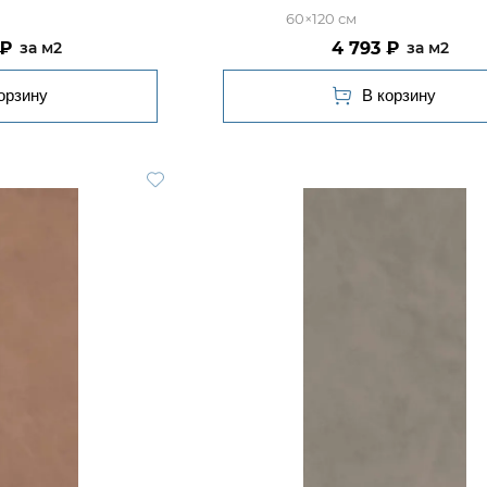
60×120
4 793
м2
м2