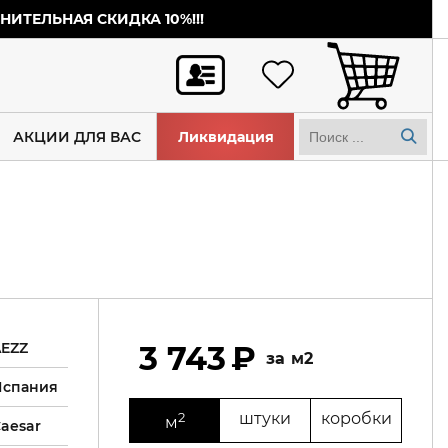
ИТЕЛЬНАЯ СКИДКА 10%!!!
АКЦИИ ДЛЯ ВАС
Ликвидация
AEZZ
3 743
м2
Испания
2
штуки
коробки
м
aesar