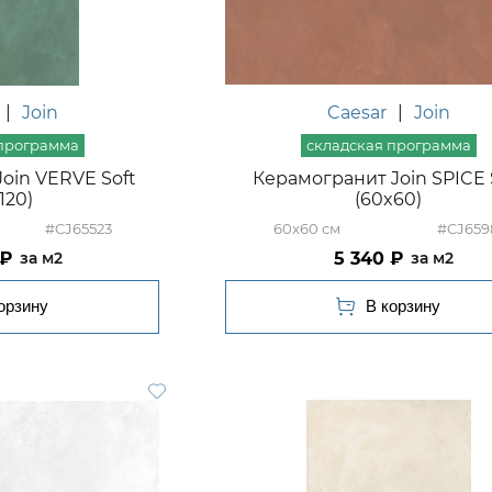
|
Join
Caesar
|
Join
oin VERVE Soft
Керамогранит Join SPICE 
120)
(60x60)
#CJ65523
60x60
#CJ659
5 340
м2
м2