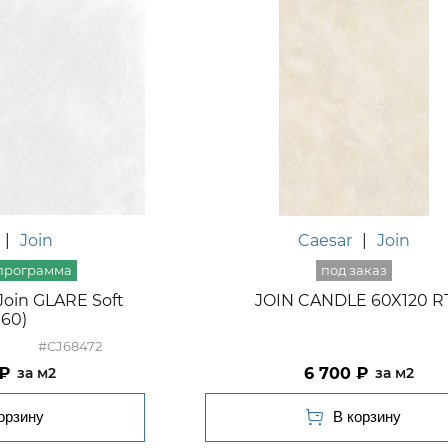
|
Join
Caesar
|
Join
oin GLARE Soft
JOIN CANDLE 60X120 R
x60)
#CJ68472
6 700
м2
м2