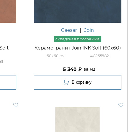
Caesar
|
Join
Soft
Керамогранит Join INK Soft (60x60)
60x60
#CJ65982
81
5 340
м2