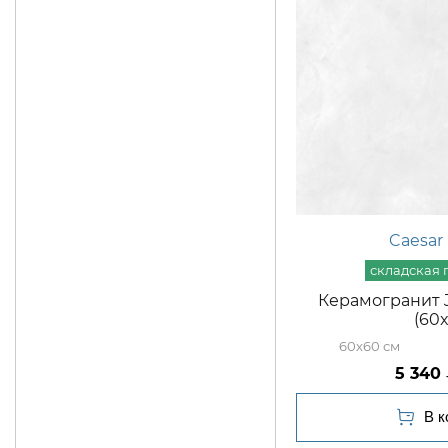
Caesar
Керамогранит J
(60
60x60
5 340