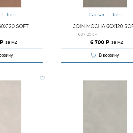
|
Join
Caesar
|
Join
60X120 SOFT
JOIN MOCHA 60X120 SO
60×120
6 700
м2
м2