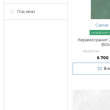
Под заказ
Caesar
Керамогранит J
(60x
60x120
6 700