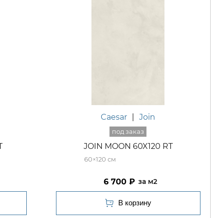
Caesar
|
Join
T
JOIN MOON 60X120 RT
60×120
6 700
м2