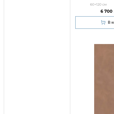
60×120
6 700