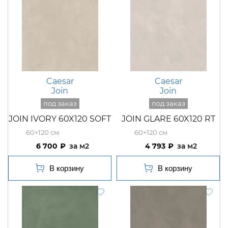
Caesar
Caesar
Join
Join
JOIN IVORY 60X120 SOFT
JOIN GLARE 60X120 RT
60×120
60×120
6 700
м2
4 793
м2