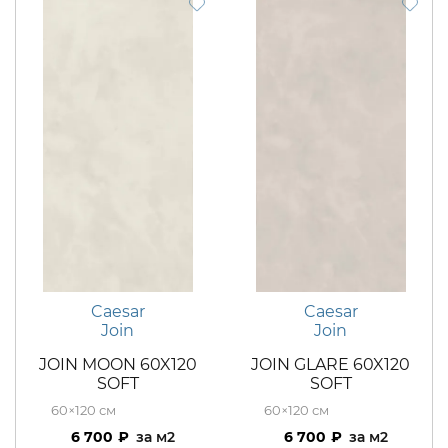
Caesar
Caesar
Join
Join
JOIN MOON 60X120
JOIN GLARE 60X120
SOFT
SOFT
60×120
60×120
6 700
м2
6 700
м2