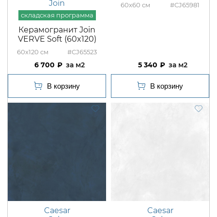
Join
60x60
#CJ65981
Керамогранит Join
VERVE Soft (60x120)
60x120
#CJ65523
6 700
м2
5 340
м2
Caesar
Caesar