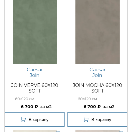
Caesar
Caesar
Join
Join
JOIN VERVE 60X120
JOIN MOCHA 60X120
SOFT
SOFT
60×120
60×120
6 700
м2
6 700
м2