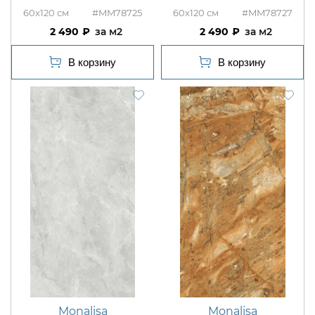
60x120
#MM78725
60x120
#MM78727
2 490
м2
2 490
м2
Monalisa
Monalisa