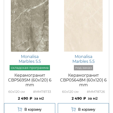
Monalisa
Monalisa
Marbles 5.5
Marbles 5.5
Керамогранит
Керамогранит
CBP5695M (60x120) 6
CBP05648M (60x120) 6
mm
mm
60x120
#MM78733
60x120
#MM78726
2 490
м2
2 490
м2