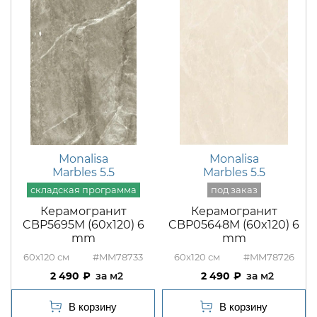
Monalisa
Monalisa
Marbles 5.5
Marbles 5.5
Керамогранит
Керамогранит
CBP5695M (60x120) 6
CBP05648M (60x120) 6
mm
mm
60x120
#MM78733
60x120
#MM78726
2 490
м2
2 490
м2