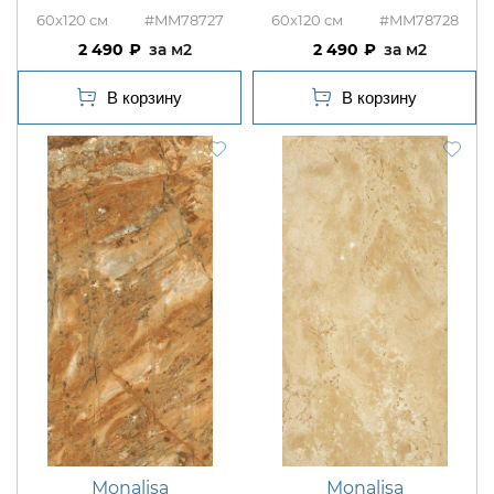
60x120
#MM78727
60x120
#MM78728
2 490
м2
2 490
м2
Monalisa
Monalisa