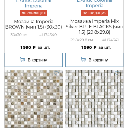
L Antic Colonial
L Antic Colonial
Imperia
Imperia
Мозаика Imperia Mix
Мозаика Imperia
Silver BLUE BLACKS (чип
BROWN (чип 1,5) (30x30)
1.5) (29,8x29,8)
30x30
#LI74340
29.8x29.8
#LI74341
1 990
шт.
1 990
шт.