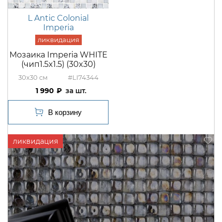
L Antic Colonial
Imperia
Мозаика Imperia WHITE
(чип1.5x1.5) (30x30)
30x30
#LI74344
1 990
шт.