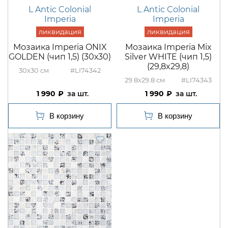
L Antic Colonial
L Antic Colonial
Imperia
Imperia
Мозаика Imperia ONIX
Мозаика Imperia Mix
GOLDEN (чип 1,5) (30х30)
Silver WHITE (чип 1,5)
(29,8x29,8)
30x30
#LI74342
29.8x29.8
#LI74343
1 990
шт.
1 990
шт.