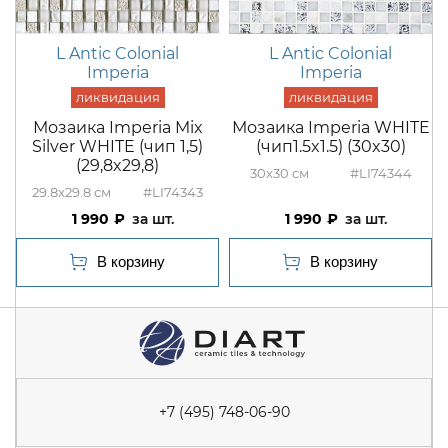
L Antic Colonial
L Antic Colonial
Imperia
Imperia
Мозаика Imperia Mix
Мозаика Imperia WHITE
Silver WHITE (чип 1,5)
(чип1.5x1.5) (30x30)
(29,8x29,8)
30x30
#LI74344
29.8x29.8
#LI74343
1 990
шт.
1 990
шт.
+7 (495) 748-06-90