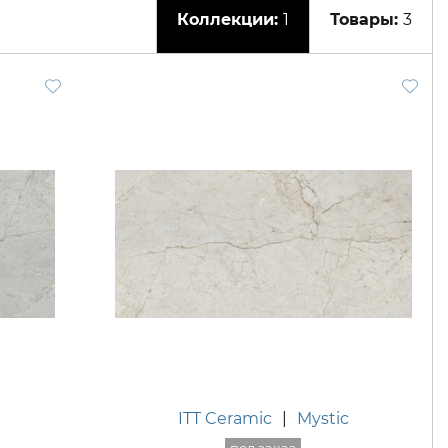
1
3
ITT Ceramic
|
Mystic