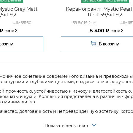
ystic Grey Matt
Керамогранит Mystic Pearl
,5x119,2
Rect 59,5x119,2
#IM65160
59.5x119.2
#IM65
5 400
м2
м2
моничное сочетание современного дизайна и превосходных
кстурами и глубокими цветами, создавая атмосферу элега
й прочностью, устойчивостью к износу и влагостойкостью
комнаты и кухни. Коллекция представлена в различных форм
до минимализма.
качество, долговечность и непревзойденную эстетику, кот