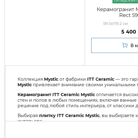
Керамогранит M
Rect 59
59.5x119.2
5 400
Коллекция
Mystic
от фабрики
ITT Ceramic
— это гар
Mystic
привлекает внимание своими уникальными те
Керамогранит ITT Ceramic Mystic
отличается высоко
стен и полов в любых помещениях, включая ванные 
решение под любой стиль интерьера, от классики 
Выбирая
плитку ITT Ceramic Mystic
, вы выбираете 
интерьера.