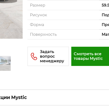
Размер
59.
Рисунок
Под
Форма
Пр
Поверxность
Ма
Смотреть все
товары Mystic
ции Mystic