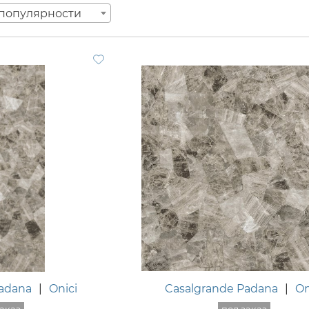
популярности
Padana
|
Onici
Casalgrande Padana
|
On