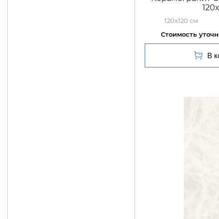
120
120x120