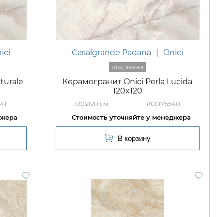
ici
Casalgrande Padana
|
Onici
turale
Керамогранит Onici Perla Lucida
120x120
41
120x120
#CO76540