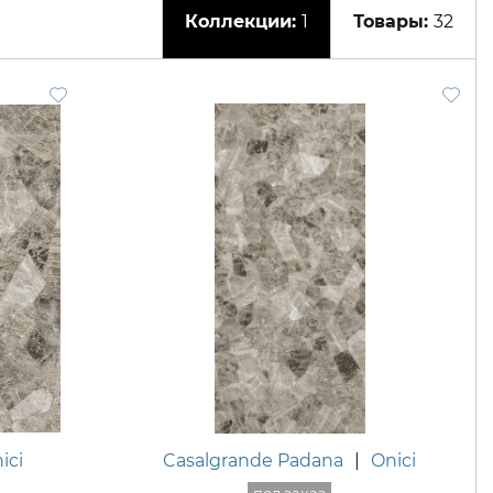
1
32
ici
Casalgrande Padana
|
Onici