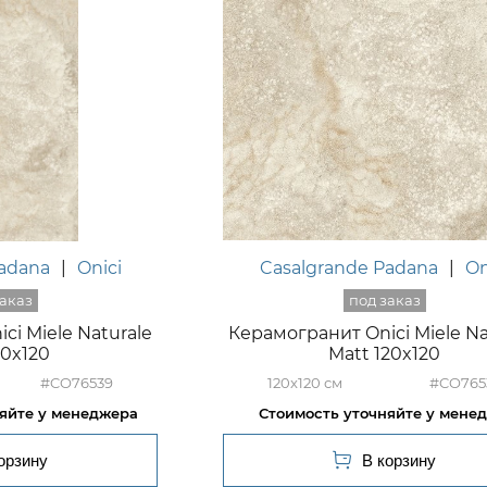
Padana
|
Onici
Casalgrande Padana
|
On
ci Miele Naturale
Керамогранит Onici Miele Na
60x120
Matt 120x120
#CO76539
120x120
#CO765