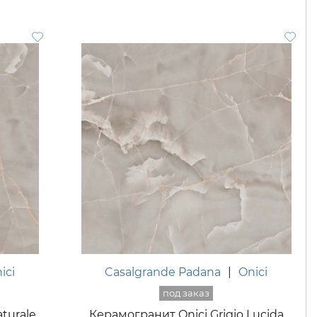
ici
Casalgrande Padana
|
Onici
aturale
Керамогранит Onici Grigio Lucida