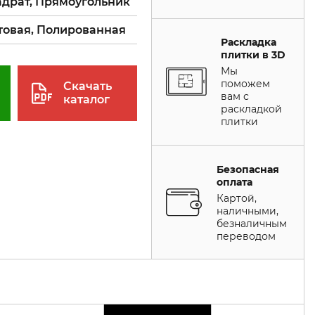
адрат, Прямоугольник
товая, Полированная
Раскладка
плитки в 3D
Мы
поможем
Скачать
вам с
каталог
раскладкой
плитки
Безопасная
оплата
Картой,
наличными,
безналичным
переводом