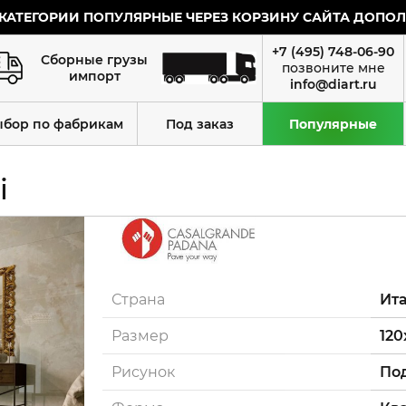
КАТЕГОРИИ ПОПУЛЯРНЫЕ ЧЕРЕЗ КОРЗИНУ САЙТА ДОПОЛН
+7 (495) 748-06-90
Сборные грузы
импорт
info@diart.ru
ыбор по фабрикам
Под заказ
Популярные
i
Страна
Ит
Размер
120
Рисунок
По