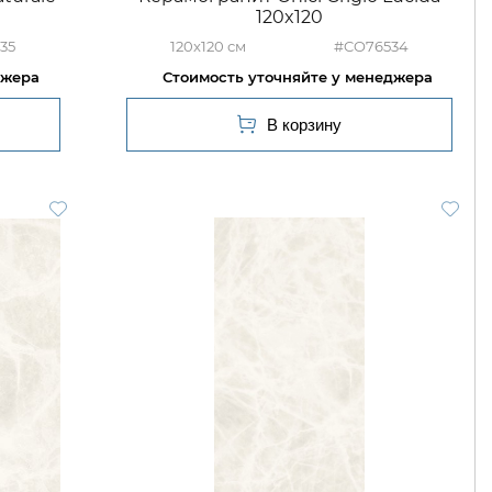
120x120
35
120x120
#CO76534