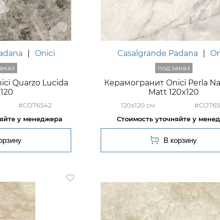
Padana
|
Onici
Casalgrande Padana
|
On
ci Quarzo Lucida
Керамогранит Onici Perla Na
x120
Matt 120x120
#CO76542
120x120
#CO765