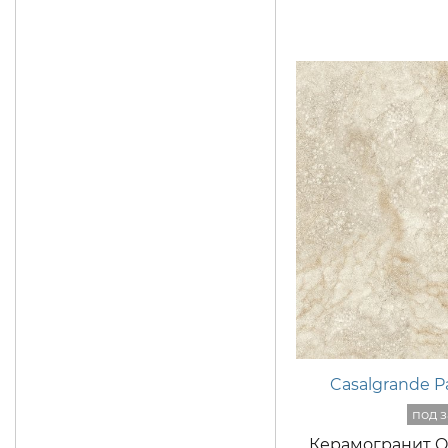
Casalgrande 
Керамогранит On