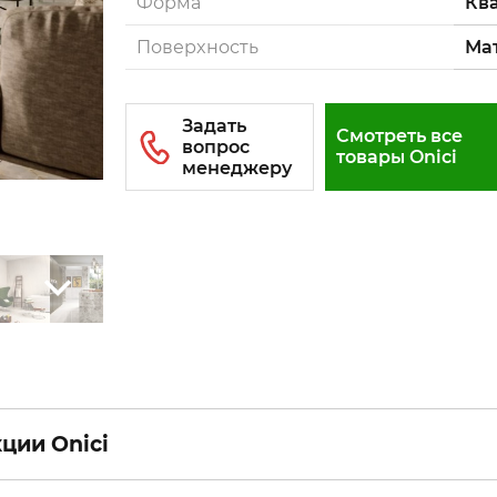
Форма
Кв
Поверxность
Ма
Смотреть все
товары Onici
ции Onici