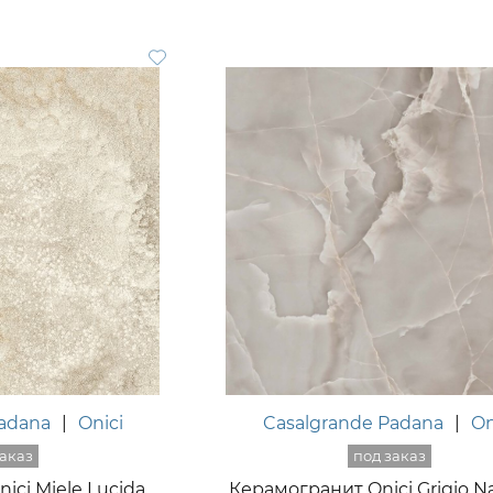
Padana
|
Onici
Casalgrande Padana
|
On
ici Miele Lucida
Керамогранит Onici Grigio N