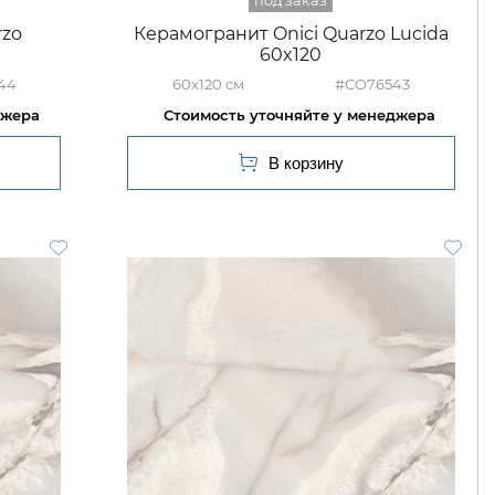
rzo
Керамогранит Onici Quarzo Lucida
60x120
44
60x120
#CO76543