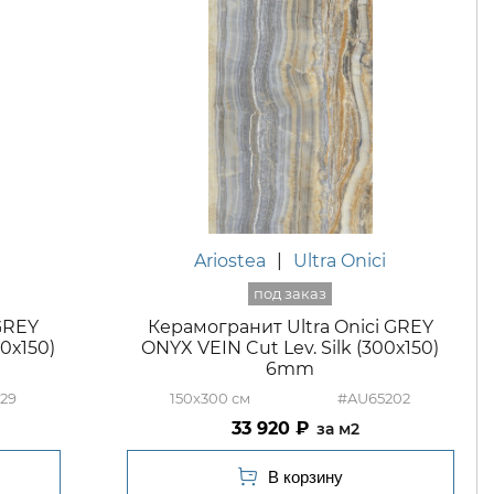
Ariostea
|
Ultra Onici
GREY
Керамогранит Ultra Onici GREY
0х150)
ONYX VEIN Cut Lev. Silk (300х150)
6mm
29
150x300
#AU65202
33 920
м2