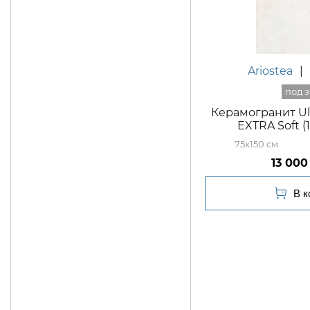
Ariostea
|
Керамогранит Ul
EXTRA Soft 
75x150
13 000