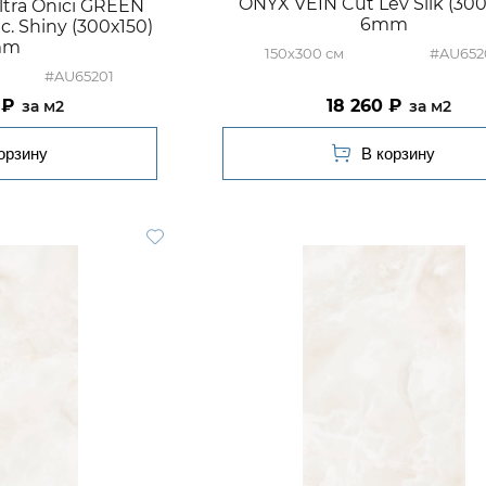
ONYX VEIN Cut Lev Silk (300
tra Onici GREEN
6mm
. Shiny (300х150)
mm
150x300
#AU652
#AU65201
18 260
м2
м2