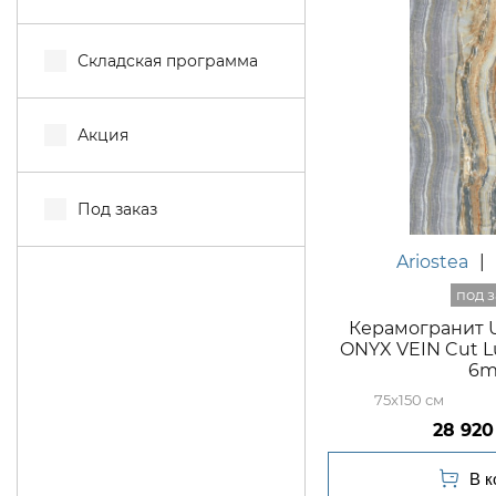
Складская программа
Акция
Под заказ
Ariostea
|
Керамогранит U
ONYX VEIN Cut Lu
6
75x150
28 920