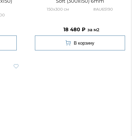
х150)
Soft (300х150) 6mm
150x300
#AU65190
00
18 480
м2