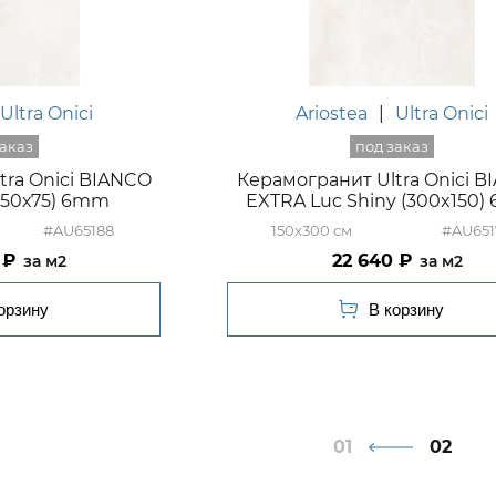
Ultra Onici
Ariostea
|
Ultra Onici
tra Onici BIANCO
Керамогранит Ultra Onici 
(150х75) 6mm
EXTRA Luc Shiny (300x150
#AU65188
150x300
#AU651
22 640
м2
м2
1
2