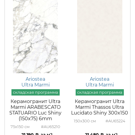
Ariostea
Ariostea
Ultra Marmi
Ultra Marmi
Керамогранит Ultra
Керамогранит Ultra
Marmi ARABESCATO
Marmi Thassos Ultra
STATUARIO Luc Shiny
Lucidato Shiny 300x150
(150x75) 6mm
150x300
#AU65224
75x150
#AU65210
21 190
м2
21 480
м2