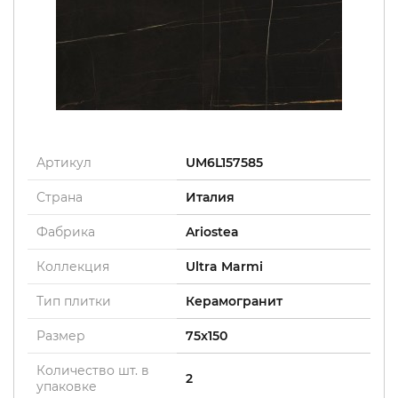
Артикул
UM6L157585
Страна
Италия
Фабрика
Ariostea
Коллекция
Ultra Marmi
Тип плитки
Керамогранит
Размер
75x150
Количество шт. в
2
упаковке