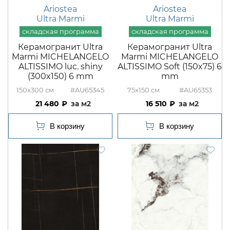
Ariostea
Ariostea
Ultra Marmi
Ultra Marmi
Керамогранит Ultra
Керамогранит Ultra
Marmi MICHELANGELO
Marmi MICHELANGELO
ALTISSIMO luc. shiny
ALTISSIMO Soft (150x75) 6
(300x150) 6 mm
mm
150x300
#AU65345
75x150
#AU65353
21 480
м2
16 510
м2