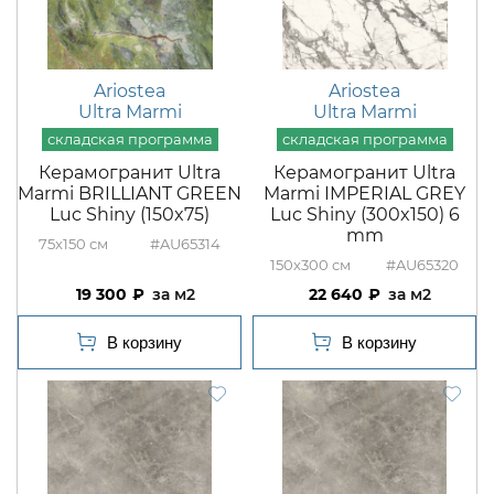
Ariostea
Ariostea
Ultra Marmi
Ultra Marmi
Керамогранит Ultra
Керамогранит Ultra
Marmi BRILLIANT GREEN
Marmi IMPERIAL GREY
Luc Shiny (150x75)
Luc Shiny (300x150) 6
mm
75x150
#AU65314
150x300
#AU65320
19 300
м2
22 640
м2