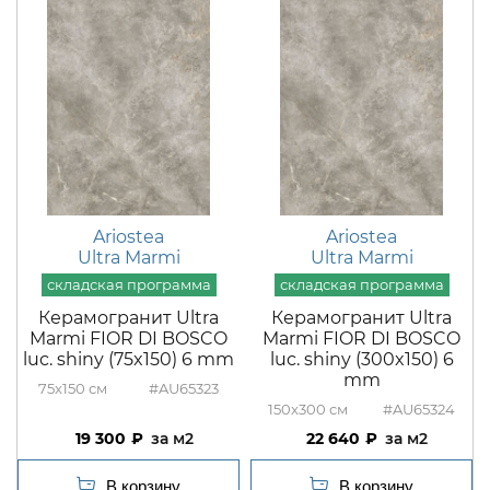
Ariostea
Ariostea
Ultra Marmi
Ultra Marmi
Керамогранит Ultra
Керамогранит Ultra
Marmi FIOR DI BOSCO
Marmi FIOR DI BOSCO
luc. shiny (75x150) 6 mm
luc. shiny (300x150) 6
mm
75x150
#AU65323
150x300
#AU65324
19 300
м2
22 640
м2