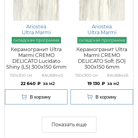
Ariostea
Ariostea
Ultra Marmi
Ultra Marmi
Керамогранит Ultra
Керамогранит Ultra
Marmi CREMO
Marmi CREMO
DELICATO Lucidato
DELICATO Soft (SO)
Shiny (LS) 300x150 6mm
300x150 6mm
150x300
#AU68445
150x300
#AU68446
22 640
м2
19 130
м2