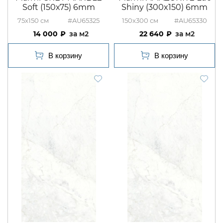
Soft (150х75) 6mm
Shiny (300x150) 6mm
75x150
#AU65325
150x300
#AU65330
14 000
м2
22 640
м2