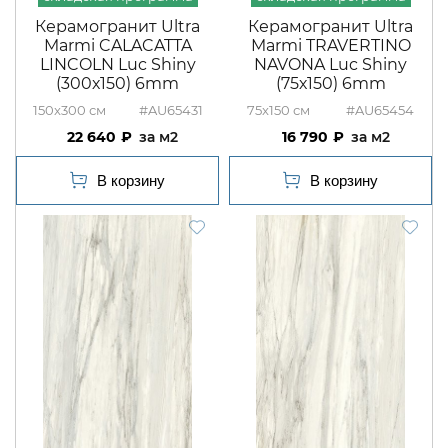
Керамогранит Ultra
Керамогранит Ultra
Marmi CALACATTA
Marmi TRAVERTINO
LINCOLN Luc Shiny
NAVONA Luc Shiny
(300х150) 6mm
(75х150) 6mm
150x300
#AU65431
75x150
#AU65454
22 640
м2
16 790
м2