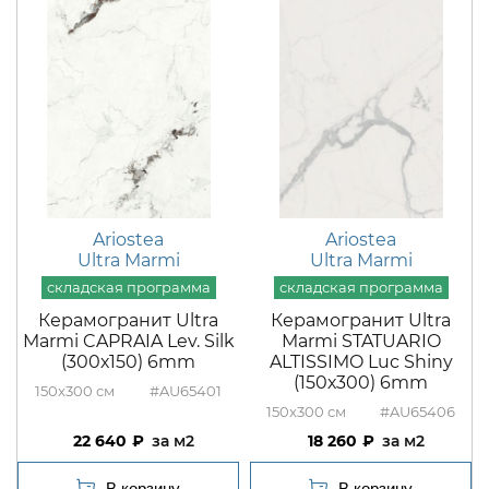
Ariostea
Ariostea
Ultra Marmi
Ultra Marmi
Керамогранит Ultra
Керамогранит Ultra
Marmi CAPRAIA Lev. Silk
Marmi STATUARIO
(300х150) 6mm
ALTISSIMO Luc Shiny
(150х300) 6mm
150x300
#AU65401
150x300
#AU65406
22 640
м2
18 260
м2