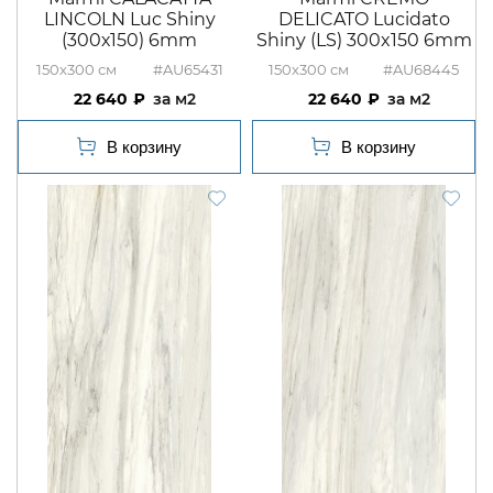
LINCOLN Luc Shiny
DELICATO Lucidato
(300х150) 6mm
Shiny (LS) 300x150 6mm
150x300
#AU65431
150x300
#AU68445
22 640
м2
22 640
м2