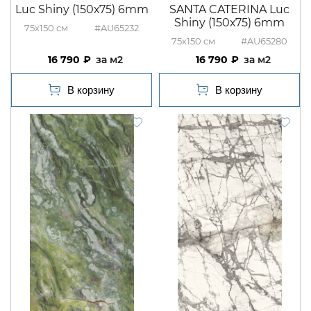
Luc Shiny (150х75) 6mm
SANTA CATERINA Luc
Shiny (150х75) 6mm
75x150
#AU65232
75x150
#AU65280
16 790
м2
16 790
м2