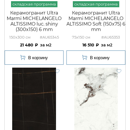
Керамогранит Ultra
Керамогранит Ultra
Marmi MICHELANGELO
Marmi MICHELANGELO
ALTISSIMO luc. shiny
ALTISSIMO Soft (150x75) 6
(300x150) 6 mm
mm
150x300
#AU65345
75x150
#AU65353
21 480
м2
16 510
м2