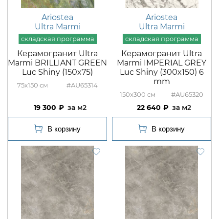
Ariostea
Ariostea
Ultra Marmi
Ultra Marmi
Керамогранит Ultra
Керамогранит Ultra
Marmi BRILLIANT GREEN
Marmi IMPERIAL GREY
Luc Shiny (150x75)
Luc Shiny (300x150) 6
mm
75x150
#AU65314
150x300
#AU65320
19 300
м2
22 640
м2