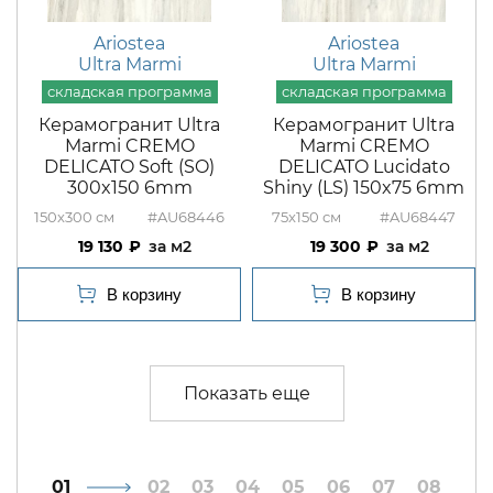
Ariostea
Ariostea
Ultra Marmi
Ultra Marmi
Керамогранит Ultra
Керамогранит Ultra
Marmi CREMO
Marmi CREMO
DELICATO Soft (SO)
DELICATO Lucidato
300x150 6mm
Shiny (LS) 150x75 6mm
150x300
#AU68446
75x150
#AU68447
19 130
м2
19 300
м2
1
2
3
4
5
6
7
8