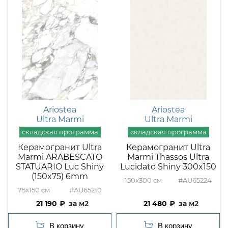
Ariostea
Ariostea
Ultra Marmi
Ultra Marmi
Керамогранит Ultra
Керамогранит Ultra
Marmi ARABESCATO
Marmi Thassos Ultra
STATUARIO Luc Shiny
Lucidato Shiny 300x150
(150x75) 6mm
150x300
#AU65224
75x150
#AU65210
21 190
м2
21 480
м2