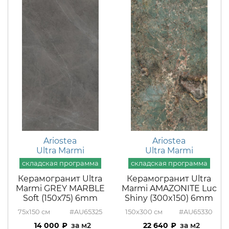
Ariostea
Ariostea
Ultra Marmi
Ultra Marmi
Керамогранит Ultra
Керамогранит Ultra
Marmi GREY MARBLE
Marmi AMAZONITE Luc
Soft (150х75) 6mm
Shiny (300x150) 6mm
75x150
#AU65325
150x300
#AU65330
14 000
м2
22 640
м2