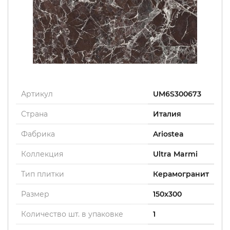
Артикул
UM6S300673
Страна
Италия
Фабрика
Ariostea
Коллекция
Ultra Marmi
Тип плитки
Керамогранит
Размер
150x300
Количество шт. в упаковке
1