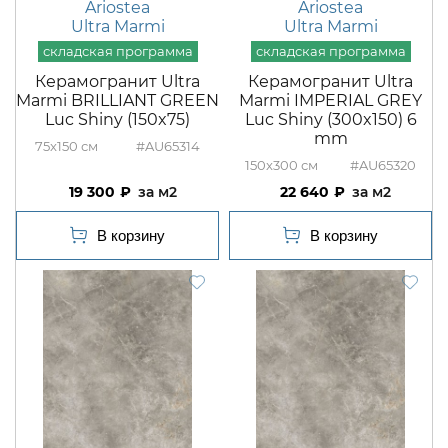
Ariostea
Ariostea
Ultra Marmi
Ultra Marmi
Керамогранит Ultra
Керамогранит Ultra
Marmi BRILLIANT GREEN
Marmi IMPERIAL GREY
Luc Shiny (150x75)
Luc Shiny (300x150) 6
mm
75x150
#AU65314
150x300
#AU65320
19 300
м2
22 640
м2