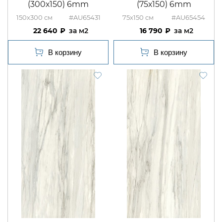
(300х150) 6mm
(75х150) 6mm
150x300
#AU65431
75x150
#AU65454
22 640
м2
16 790
м2