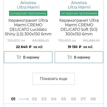
Ariostea
Ariostea
Ultra Marmi
Ultra Marmi
Керамогранит Ultra
Керамогранит Ultra
Marmi CREMO
Marmi CREMO
DELICATO Lucidato
DELICATO Soft (SO)
Shiny (LS) 300x150 6mm
300x150 6mm
150x300
#AU68445
150x300
#AU68446
22 640
м2
19 130
м2
1
2
3
4
5
6
7
8