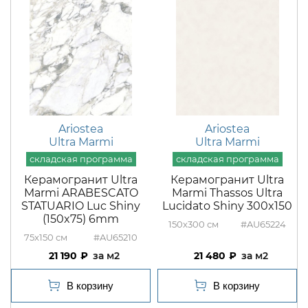
Ariostea
Ariostea
Ultra Marmi
Ultra Marmi
Керамогранит Ultra
Керамогранит Ultra
Marmi ARABESCATO
Marmi Thassos Ultra
STATUARIO Luc Shiny
Lucidato Shiny 300x150
(150x75) 6mm
150x300
#AU65224
75x150
#AU65210
21 190
м2
21 480
м2