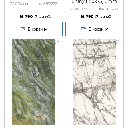
Shiny (150х75) 6mm
75x150
#AU65232
75x150
#AU65280
16 790
м2
16 790
м2