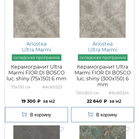
Ariostea
Ariostea
Ultra Marmi
Ultra Marmi
Керамогранит Ultra
Керамогранит Ultra
Marmi FIOR DI BOSCO
Marmi FIOR DI BOSCO
luc. shiny (75x150) 6 mm
luc. shiny (300x150) 6
mm
75x150
#AU65323
150x300
#AU65324
19 300
м2
22 640
м2