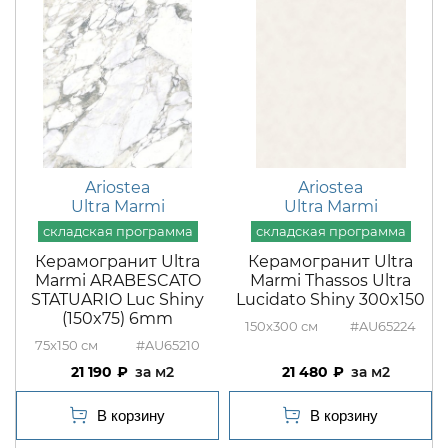
Ariostea
Ariostea
Ultra Marmi
Ultra Marmi
Керамогранит Ultra
Керамогранит Ultra
Marmi ARABESCATO
Marmi Thassos Ultra
STATUARIO Luc Shiny
Lucidato Shiny 300x150
(150x75) 6mm
150x300
#AU65224
75x150
#AU65210
21 190
м2
21 480
м2