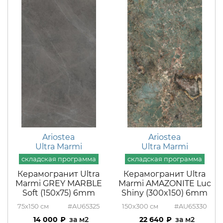
Ariostea
Ariostea
Ultra Marmi
Ultra Marmi
Керамогранит Ultra
Керамогранит Ultra
Marmi GREY MARBLE
Marmi AMAZONITE Luc
Soft (150х75) 6mm
Shiny (300x150) 6mm
75x150
#AU65325
150x300
#AU65330
14 000
м2
22 640
м2