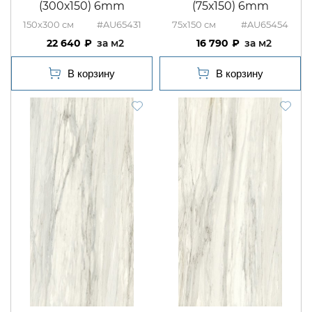
(300х150) 6mm
(75х150) 6mm
150x300
#AU65431
75x150
#AU65454
22 640
м2
16 790
м2