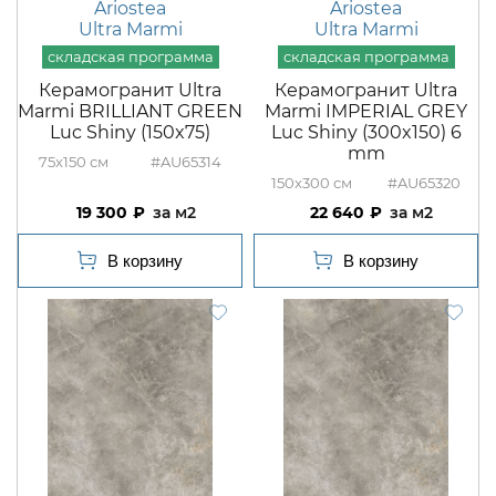
Ariostea
Ariostea
Ultra Marmi
Ultra Marmi
Керамогранит Ultra
Керамогранит Ultra
Marmi BRILLIANT GREEN
Marmi IMPERIAL GREY
Luc Shiny (150x75)
Luc Shiny (300x150) 6
mm
75x150
#AU65314
150x300
#AU65320
19 300
м2
22 640
м2