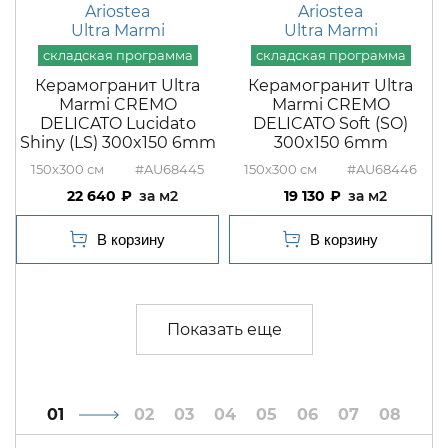
Ariostea
Ariostea
Ultra Marmi
Ultra Marmi
Керамогранит Ultra
Керамогранит Ultra
Marmi CREMO
Marmi CREMO
DELICATO Lucidato
DELICATO Soft (SO)
Shiny (LS) 300x150 6mm
300x150 6mm
150x300
#AU68445
150x300
#AU68446
22 640
м2
19 130
м2
1
2
3
4
5
6
7
8