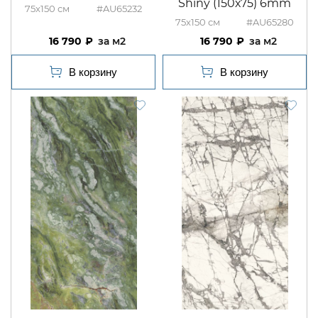
Shiny (150х75) 6mm
75x150
#AU65232
75x150
#AU65280
16 790
м2
16 790
м2