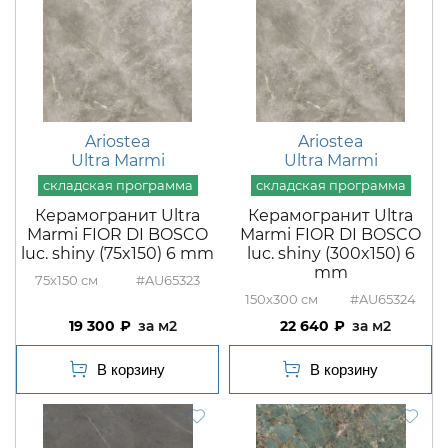
Ariostea
Ariostea
Ultra Marmi
Ultra Marmi
Керамогранит Ultra
Керамогранит Ultra
Marmi FIOR DI BOSCO
Marmi FIOR DI BOSCO
luc. shiny (75x150) 6 mm
luc. shiny (300x150) 6
mm
75x150
#AU65323
150x300
#AU65324
19 300
м2
22 640
м2