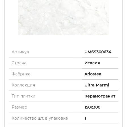
Артикул
UM6S300634
Страна
Италия
Фабрика
Ariostea
Коллекция
Ultra Marmi
Тип плитки
Керамогранит
Размер
150x300
Количество шт. в упаковке
1