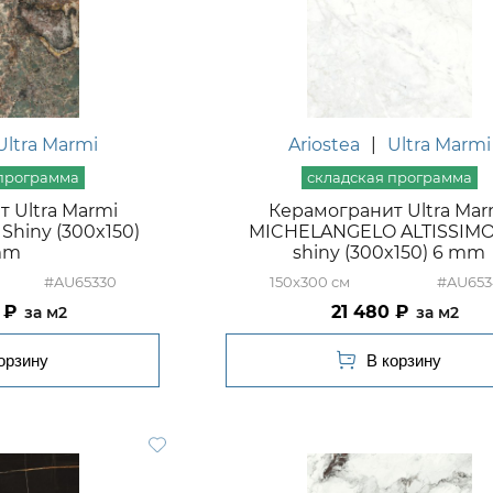
Ultra Marmi
Ariostea
|
Ultra Marmi
 Ultra Marmi
Керамогранит Ultra Mar
Shiny (300x150)
MICHELANGELO ALTISSIMO 
mm
shiny (300x150) 6 mm
#AU65330
150x300
#AU653
21 480
м2
м2