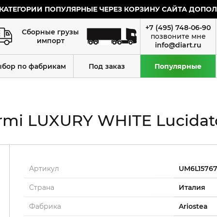
КАТЕГОРИИ ПОПУЛЯРНЫЕ ЧЕРЕЗ КОРЗИНУ САЙТА ДОПОЛН
+7 (495) 748-06-90
Сборные грузы
импорт
info@diart.ru
ыбор по фабрикам
Под заказ
Популярные
rmi LUXURY WHITE Lucidato
Артикул
UM6L1576
Страна
Италия
Фабрика
Ariostea