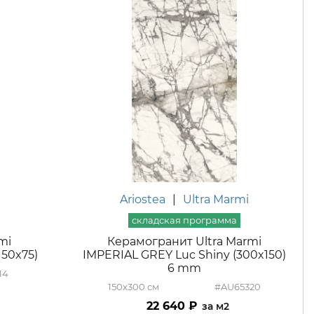
Ariostea
|
Ultra Marmi
mi
Керамогранит Ultra Marmi
150x75)
IMPERIAL GREY Luc Shiny (300x150)
6 mm
14
150x300
#AU65320
22 640
м2