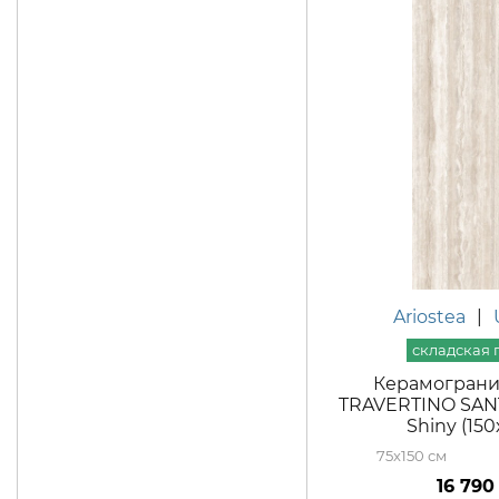
Ariostea
|
Керамогранит
TRAVERTINO SAN
Shiny (15
75x150
16 790