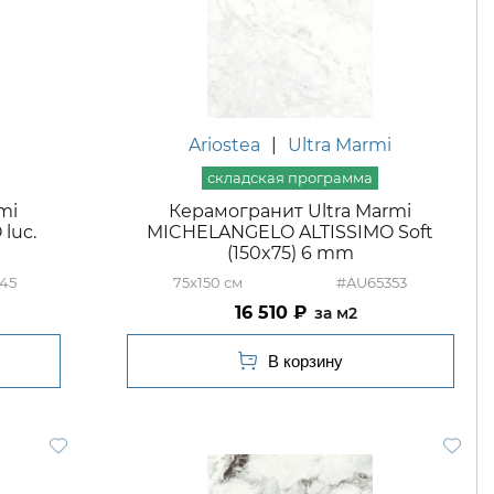
Ariostea
|
Ultra Marmi
mi
Керамогранит Ultra Marmi
luc.
MICHELANGELO ALTISSIMO Soft
(150x75) 6 mm
45
75x150
#AU65353
16 510
м2