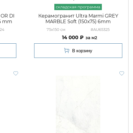
IOR DI
Керамогранит Ultra Marmi GREY
 6 mm
MARBLE Soft (150х75) 6mm
24
75x150
#AU65325
14 000
м2