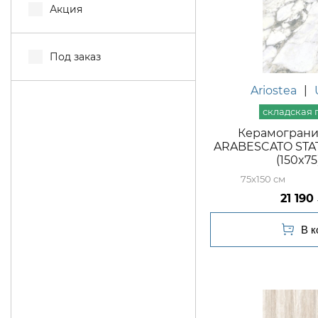
Акция
Под заказ
Ariostea
|
Керамогранит
ARABESCATO STAT
(150x7
75x150
21 190