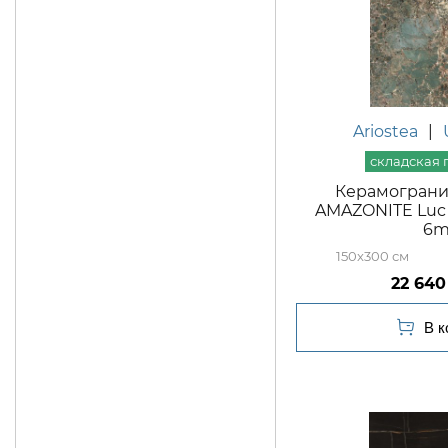
Ariostea
|
Керамогранит
AMAZONITE Luc 
6
150x300
22 640