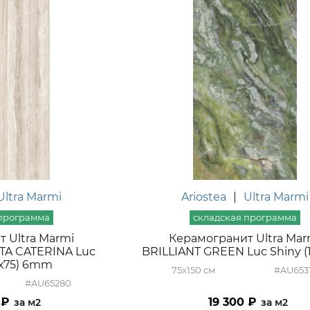
Ultra Marmi
Ariostea
|
Ultra Marmi
 Ultra Marmi
Керамогранит Ultra Mar
TA CATERINA Luc
BRILLIANT GREEN Luc Shiny (
0х75) 6mm
75x150
#AU653
#AU65280
19 300
м2
м2