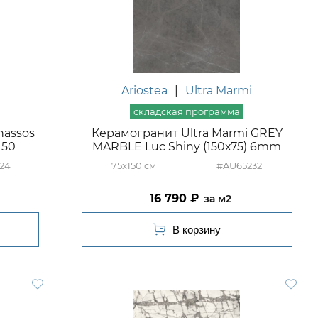
Ariostea
|
Ultra Marmi
hassos
Керамогранит Ultra Marmi GREY
150
MARBLE Luc Shiny (150х75) 6mm
24
75x150
#AU65232
16 790
м2