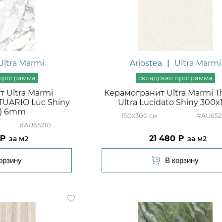
Ultra Marmi
Ariostea
|
Ultra Marmi
 Ultra Marmi
Керамогранит Ultra Marmi T
UARIO Luc Shiny
Ultra Lucidato Shiny 300x
5) 6mm
150x300
#AU652
#AU65210
21 480
м2
м2