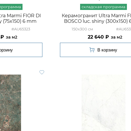
ra Marmi FIOR DI
Керамогранит Ultra Marmi F
y (75x150) 6 mm
BOSCO luc. shiny (300x150)
#AU65323
150x300
#AU653
22 640
м2
м2