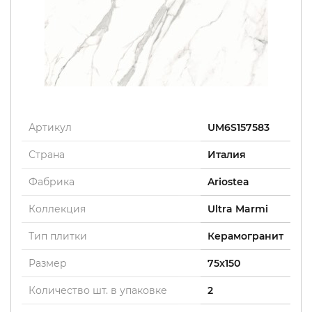
Артикул
UM6S157583
Страна
Италия
Фабрика
Ariostea
Коллекция
Ultra Marmi
Тип плитки
Керамогранит
Размер
75x150
Количество шт. в упаковке
2