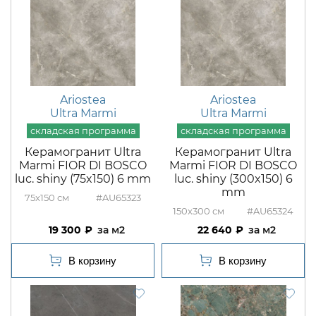
Ariostea
Ariostea
Ultra Marmi
Ultra Marmi
Керамогранит Ultra
Керамогранит Ultra
Marmi FIOR DI BOSCO
Marmi FIOR DI BOSCO
luc. shiny (75x150) 6 mm
luc. shiny (300x150) 6
mm
75x150
#AU65323
150x300
#AU65324
19 300
м2
22 640
м2