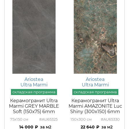
Ariostea
Ariostea
Ultra Marmi
Ultra Marmi
Керамогранит Ultra
Керамогранит Ultra
Marmi GREY MARBLE
Marmi AMAZONITE Luc
Soft (150х75) 6mm
Shiny (300x150) 6mm
75x150
#AU65325
150x300
#AU65330
14 000
м2
22 640
м2