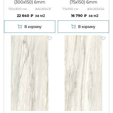
(300х150) 6mm
(75х150) 6mm
150x300
#AU65431
75x150
#AU65454
22 640
м2
16 790
м2