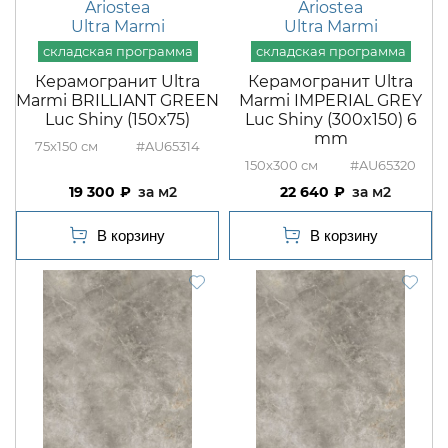
Ariostea
Ariostea
Ultra Marmi
Ultra Marmi
Керамогранит Ultra
Керамогранит Ultra
Marmi BRILLIANT GREEN
Marmi IMPERIAL GREY
Luc Shiny (150x75)
Luc Shiny (300x150) 6
mm
75x150
#AU65314
150x300
#AU65320
19 300
м2
22 640
м2