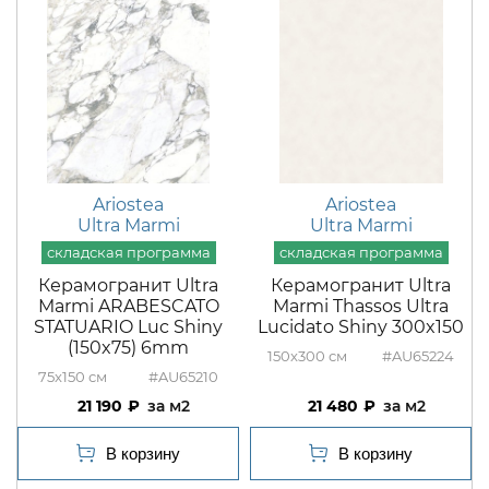
Ariostea
Ariostea
Ultra Marmi
Ultra Marmi
Керамогранит Ultra
Керамогранит Ultra
Marmi ARABESCATO
Marmi Thassos Ultra
STATUARIO Luc Shiny
Lucidato Shiny 300x150
(150x75) 6mm
150x300
#AU65224
75x150
#AU65210
21 190
м2
21 480
м2