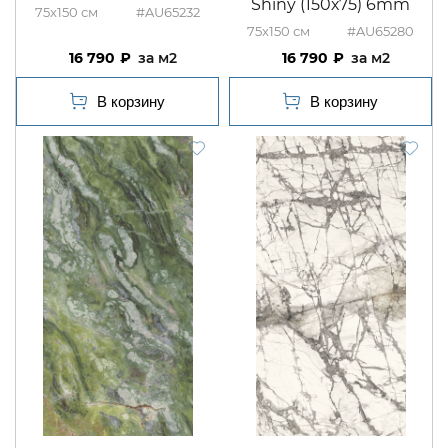
Shiny (150х75) 6mm
75x150
#AU65232
75x150
#AU65280
16 790
м2
16 790
м2