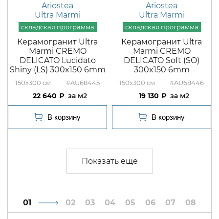
Ariostea
Ariostea
Ultra Marmi
Ultra Marmi
Керамогранит Ultra
Керамогранит Ultra
Marmi CREMO
Marmi CREMO
DELICATO Lucidato
DELICATO Soft (SO)
Shiny (LS) 300x150 6mm
300x150 6mm
150x300
#AU68445
150x300
#AU68446
22 640
м2
19 130
м2
1
2
3
4
5
6
7
8