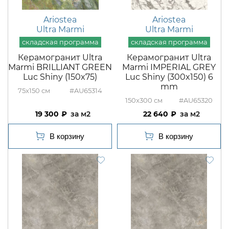
Ariostea
Ariostea
Ultra Marmi
Ultra Marmi
Керамогранит Ultra
Керамогранит Ultra
Marmi BRILLIANT GREEN
Marmi IMPERIAL GREY
Luc Shiny (150x75)
Luc Shiny (300x150) 6
mm
75x150
#AU65314
150x300
#AU65320
19 300
м2
22 640
м2