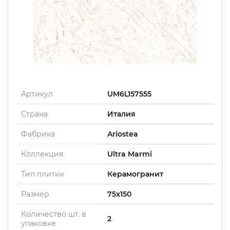
Артикул
UM6L157555
Страна
Италия
Фабрика
Ariostea
Коллекция
Ultra Marmi
Тип плитки
Керамогранит
Размер
75x150
Количество шт. в
2
упаковке