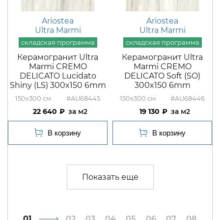
Ariostea
Ariostea
Ultra Marmi
Ultra Marmi
Керамогранит Ultra
Керамогранит Ultra
Marmi CREMO
Marmi CREMO
DELICATO Lucidato
DELICATO Soft (SO)
Shiny (LS) 300x150 6mm
300x150 6mm
150x300
#AU68445
150x300
#AU68446
22 640
м2
19 130
м2
1
2
3
4
5
6
7
8