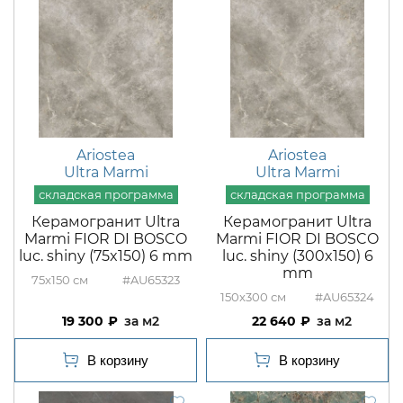
Ariostea
Ariostea
Ultra Marmi
Ultra Marmi
Керамогранит Ultra
Керамогранит Ultra
Marmi FIOR DI BOSCO
Marmi FIOR DI BOSCO
luc. shiny (75x150) 6 mm
luc. shiny (300x150) 6
mm
75x150
#AU65323
150x300
#AU65324
19 300
м2
22 640
м2