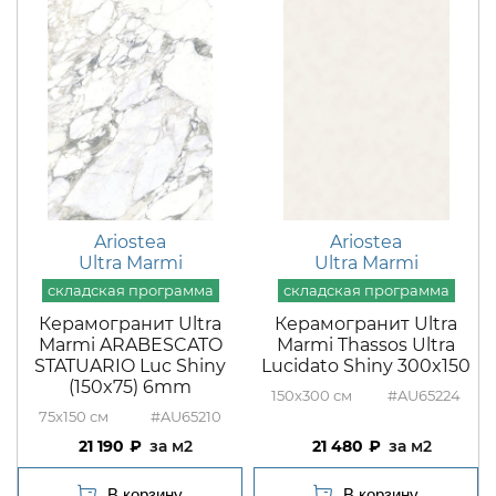
Ariostea
Ariostea
Ultra Marmi
Ultra Marmi
Керамогранит Ultra
Керамогранит Ultra
Marmi ARABESCATO
Marmi Thassos Ultra
STATUARIO Luc Shiny
Lucidato Shiny 300x150
(150x75) 6mm
150x300
#AU65224
75x150
#AU65210
21 190
м2
21 480
м2