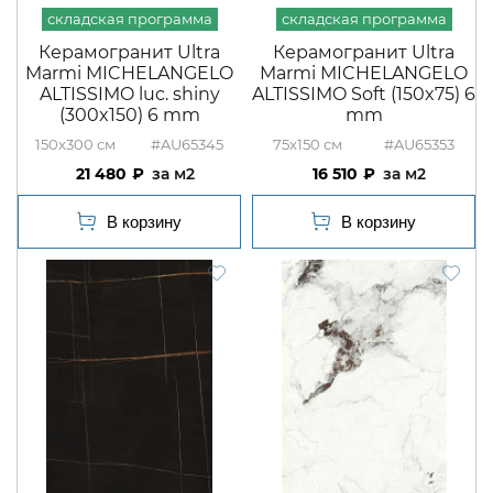
Керамогранит Ultra
Керамогранит Ultra
Marmi MICHELANGELO
Marmi MICHELANGELO
ALTISSIMO luc. shiny
ALTISSIMO Soft (150x75) 6
(300x150) 6 mm
mm
150x300
#AU65345
75x150
#AU65353
21 480
м2
16 510
м2