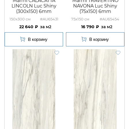
Marmi CALACATTA
Marmi TRAVERTINO
LINCOLN Luc Shiny
NAVONA Luc Shiny
(300х150) 6mm
(75х150) 6mm
150x300
#AU65431
75x150
#AU65454
22 640
м2
16 790
м2