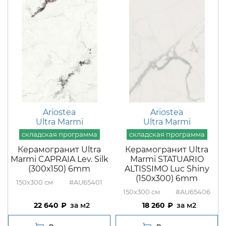
Ariostea
Ariostea
Ultra Marmi
Ultra Marmi
Керамогранит Ultra
Керамогранит Ultra
Marmi CAPRAIA Lev. Silk
Marmi STATUARIO
(300х150) 6mm
ALTISSIMO Luc Shiny
(150х300) 6mm
150x300
#AU65401
150x300
#AU65406
22 640
м2
18 260
м2