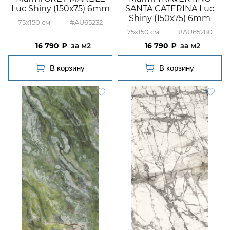
Luc Shiny (150х75) 6mm
SANTA CATERINA Luc
Shiny (150х75) 6mm
75x150
#AU65232
75x150
#AU65280
16 790
м2
16 790
м2