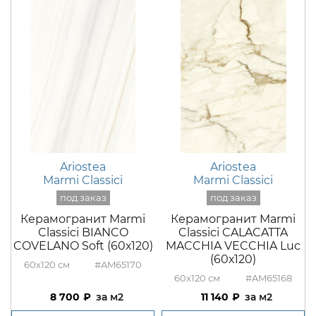
Ariostea
Ariostea
Marmi Classici
Marmi Classici
Керамогранит Marmi
Керамогранит Marmi
Classici BIANCO
Classici CALACATTA
COVELANO Soft (60х120)
MACCHIA VECCHIA Luc
(60х120)
60x120
#AM65170
60x120
#AM65168
8 700
м2
11 140
м2