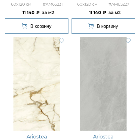
60x120
#AM65231
60x120
#AM65227
11 140
м2
11 140
м2
Ariostea
Ariostea