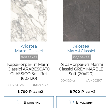
Ariostea
Ariostea
Marmi Classici
Marmi Classici
Керамогранит Marmi
Керамогранит Marmi
Classici ARABESCATO
Classici GREY MARBLE
CLASSICO Soft Ret
Soft (60х120)
(60x120)
60x120
#AM65297
60x120
#AM65339
8 700
м2
8 700
м2