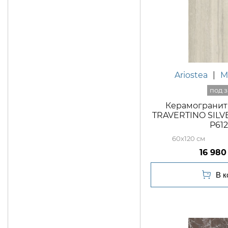
Ariostea
|
M
Керамогранит 
TRAVERTINO SILVE
P61
60x120
16 980