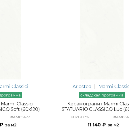
armi Classici
Ariostea
|
Marmi Classic
Marmi Classici
Керамогранит Marmi Class
CO Soft (60х120)
STATUARIO CLASSICO Luc (6
#AM65422
60x120
#AM654
11 140
м2
м2