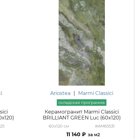
i
Ariostea
|
Marmi Classici
ici
Керамогранит Marmi Classici
0х120)
BRILLIANT GREEN Luc (60x120)
25
60x120
#AM65531
11 140
м2