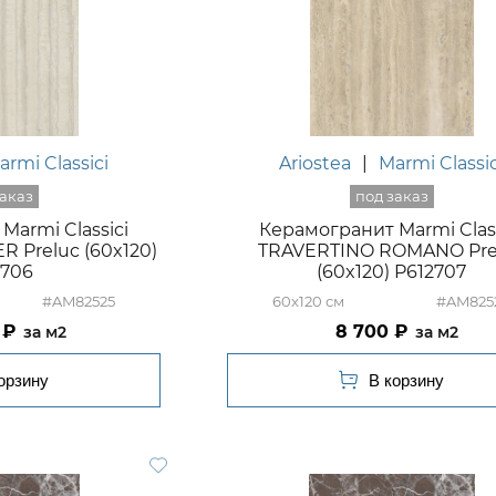
armi Classici
Ariostea
|
Marmi Classic
Marmi Classici
Керамогранит Marmi Class
R Preluc (60x120)
TRAVERTINO ROMANO Pre
2706
(60x120) P612707
#AM82525
60x120
#AM825
8 700
м2
м2