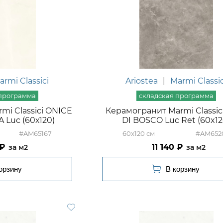
armi Classici
Ariostea
|
Marmi Classic
mi Classici ONICE
Керамогранит Marmi Classic
 Luc (60х120)
DI BOSCO Luc Ret (60x12
#AM65167
60x120
#AM652
11 140
м2
м2