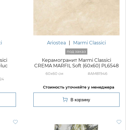
i
Ariostea
|
Marmi Classici
ici
Керамогранит Marmi Classici
luc
CREMA MARFIL Soft (60х60) PL6548
60x60
#AM81946
24