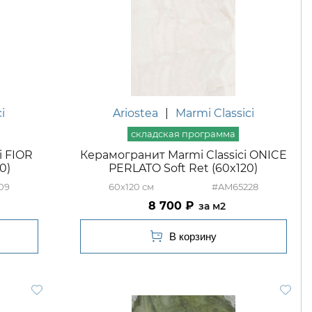
i
Ariostea
|
Marmi Classici
i FIOR
Керамогранит Marmi Classici ONICE
0)
PERLATO Soft Ret (60x120)
09
60x120
#AM65228
8 700
м2