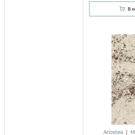
Ariostea
|
M