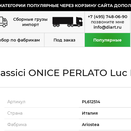
КАТЕГОРИИ ПОПУЛЯРНЫЕ ЧЕРЕЗ КОРЗИНУ САЙТА ДОПОЛН
+7 (495) 748-06-90
Сборные грузы
импорт
info@diart.ru
ыбор по фабрикам
Под заказ
Популярные
ssici ONICE PERLATO Luc R
Артикул
PL612514
Страна
Италия
Фабрика
Ariostea