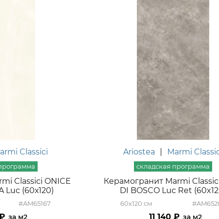
armi Classici
Ariostea
|
Marmi Classic
mi Classici ONICE
Керамогранит Marmi Classic
 Luc (60х120)
DI BOSCO Luc Ret (60x12
#AM65167
60x120
#AM652
11 140
м2
м2