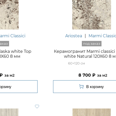
armi Classici
Ariostea
|
Marmi Classic
Alaska white Top
Керамогранит Marmi classici
0X60 8 мм
white Natural 120X60 8 
60×120
8 700
м2
м2