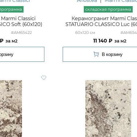
armi Classici
Ariostea
|
Marmi Classic
Marmi Classici
Керамогранит Marmi Class
CO Soft (60х120)
STATUARIO CLASSICO Luc (6
#AM65422
60x120
#AM654
11 140
м2
м2