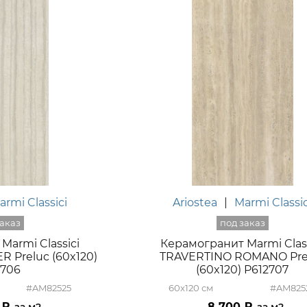
armi Classici
Ariostea
|
Marmi Classic
Marmi Classici
Керамогранит Marmi Class
R Preluc (60x120)
TRAVERTINO ROMANO Pre
2706
(60x120) P612707
#AM82525
60x120
#AM825
8 700
м2
м2