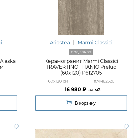
i
Ariostea
|
Marmi Classici
 Alaska
Керамогранит Marmi Classici
мм
TRAVERTINO TITANIO Preluc
(60x120) P612705
60x120
#AM82526
16 980
м2