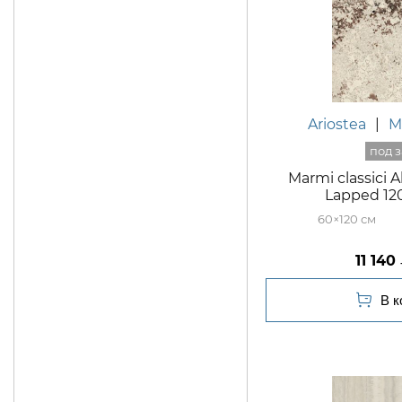
Ariostea
|
M
Marmi classici 
Lapped 12
60×120
11 140