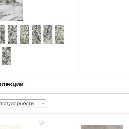
оллекции
популярности