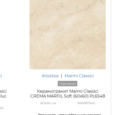
i
Ariostea
|
Marmi Classici
ici
Керамогранит Marmi Classici
luc
CREMA MARFIL Soft (60х60) PL6548
60x60
#AM81946
24