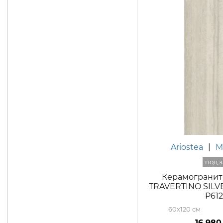
Ariostea
|
M
Керамогранит 
TRAVERTINO SILVE
P61
60x120
16 980