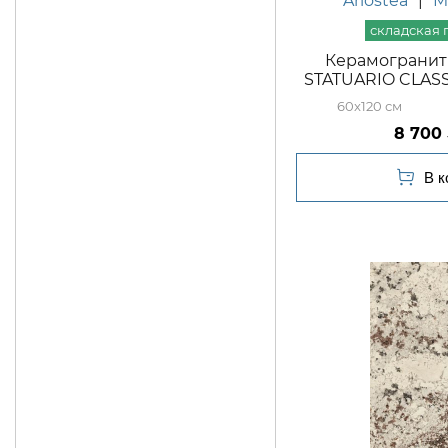
Ariostea
|
M
Керамогранит 
STATUARIO CLASSI
60x120
8 700