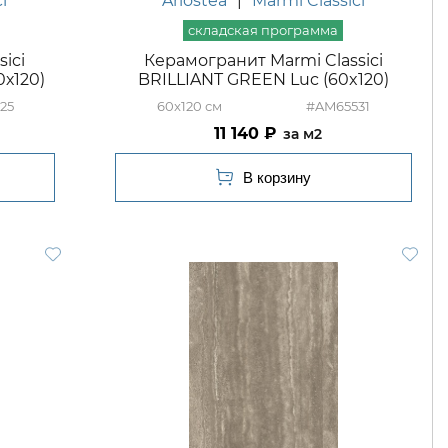
i
Ariostea
|
Marmi Classici
ici
Керамогранит Marmi Classici
0х120)
BRILLIANT GREEN Luc (60x120)
25
60x120
#AM65531
11 140
м2