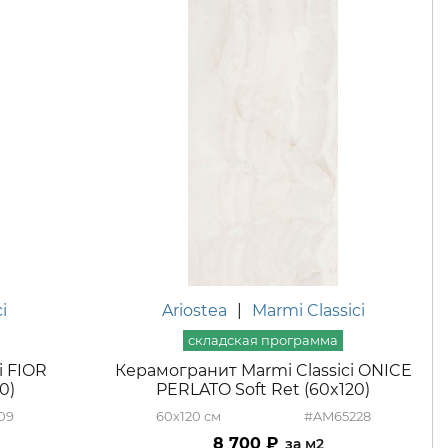
i
Ariostea
|
Marmi Classici
i FIOR
Керамогранит Marmi Classici ONICE
0)
PERLATO Soft Ret (60x120)
09
60x120
#AM65228
8 700
м2