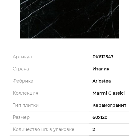
Артикул
PK612547
Страна
Италия
Фабрика
Ariostea
Коллекция
Marmi Classici
Тип плитки
Керамогранит
Размер
60x120
Количество шт. в упаковке
2