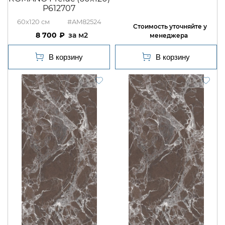
P612707
60x120
#AM82524
8 700
м2