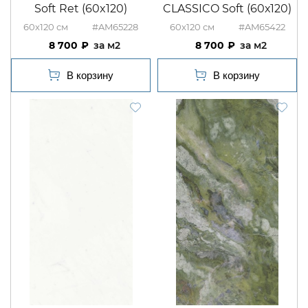
Soft Ret (60x120)
CLASSICO Soft (60х120)
60x120
#AM65228
60x120
#AM65422
8 700
м2
8 700
м2