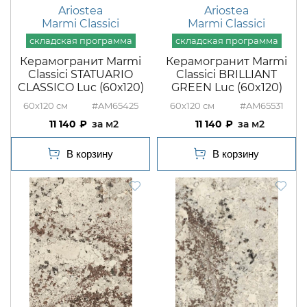
Ariostea
Ariostea
Marmi Classici
Marmi Classici
Керамогранит Marmi
Керамогранит Marmi
Classici STATUARIO
Classici BRILLIANT
CLASSICO Luc (60х120)
GREEN Luc (60x120)
60x120
#AM65425
60x120
#AM65531
11 140
м2
11 140
м2