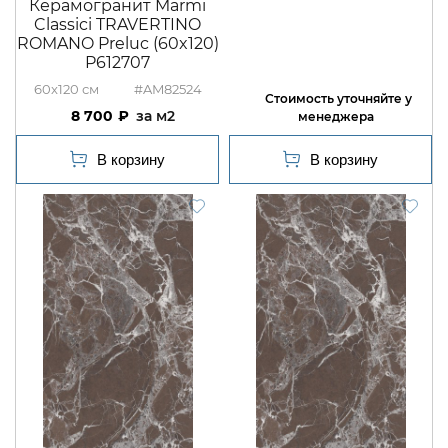
Керамогранит Marmi
Classici TRAVERTINO
ROMANO Preluc (60x120)
P612707
60x120
#AM82524
8 700
м2