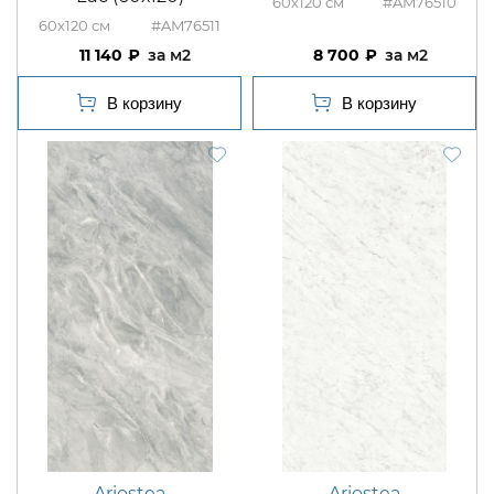
60x120
#AM76510
60x120
#AM76511
11 140
м2
8 700
м2
Ariostea
Ariostea