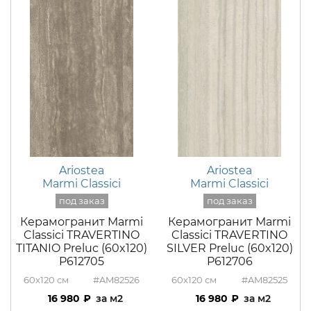
Ariostea
Ariostea
Marmi Classici
Marmi Classici
Керамогранит Marmi
Керамогранит Marmi
Classici TRAVERTINO
Classici TRAVERTINO
TITANIO Preluc (60x120)
SILVER Preluc (60x120)
P612705
P612706
60x120
#AM82526
60x120
#AM82525
16 980
м2
16 980
м2