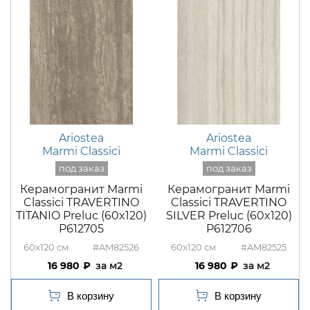
Ariostea
Ariostea
Marmi Classici
Marmi Classici
Керамогранит Marmi
Керамогранит Marmi
Classici TRAVERTINO
Classici TRAVERTINO
TITANIO Preluc (60x120)
SILVER Preluc (60x120)
P612705
P612706
60x120
#AM82526
60x120
#AM82525
16 980
м2
16 980
м2