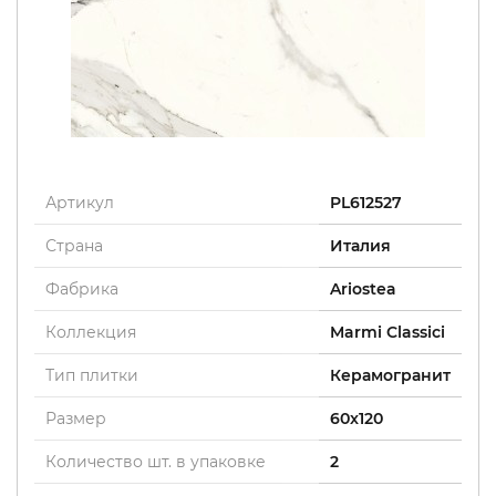
Артикул
PL612527
Страна
Италия
Фабрика
Ariostea
Коллекция
Marmi Classici
Тип плитки
Керамогранит
Размер
60x120
Количество шт. в упаковке
2