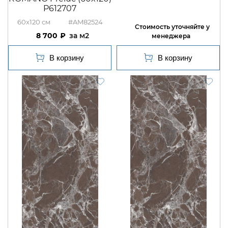
P612707
60x120
#AM82524
8 700
м2