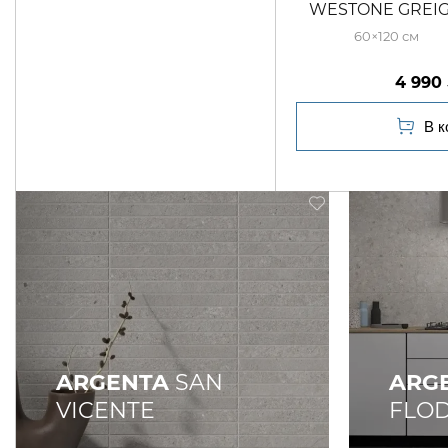
WESTONE GREIGE
60×120
4 990
ARGENTA
SAN
ARG
VICENTE
FLO