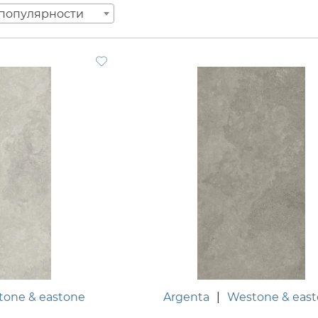
популярности
tone & eastone
Argenta
|
Westone & eas