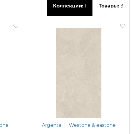
1
3
tone
Argenta
|
Westone & eastone