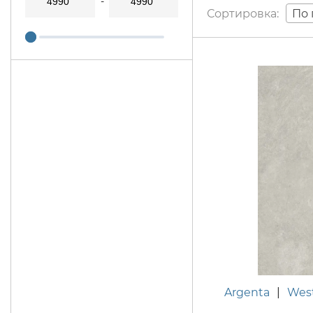
По 
Argenta
|
Wes