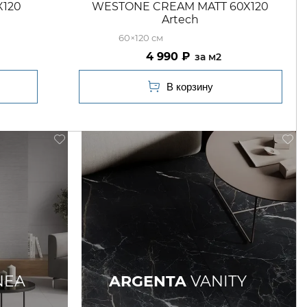
X120
WESTONE CREAM MATT 60X120
Artech
60×120
4 990
м2
NEA
ARGENTA
VANITY