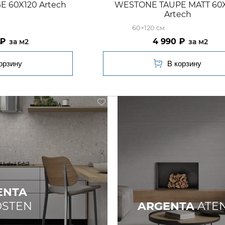
 60X120 Artech
WESTONE TAUPE MATT 60
Artech
60×120
4 990
м2
м2
ENTA
DSTEN
ARGENTA
ATE