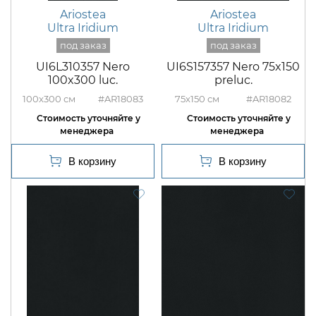
Ariostea
Ariostea
Ultra Iridium
Ultra Iridium
UI6L310357 Nero
UI6S157357 Nero 75x150
100x300 luc.
preluc.
100x300
#AR18083
75x150
#AR18082