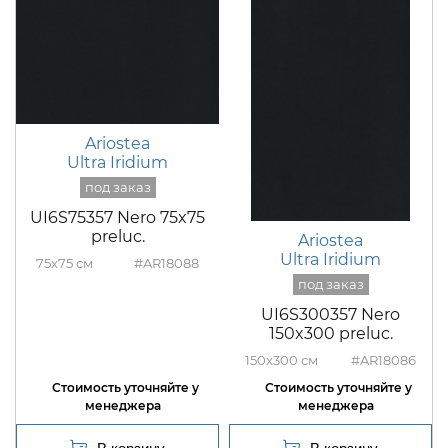
Ariostea
Ultra Iridium
UI6S75357 Nero 75x75
preluc.
Ariostea
Ultra Iridium
75x75
#AR18088
UI6S300357 Nero
150x300 preluc.
150x300
#AR18086