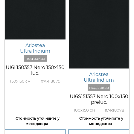
Ariostea
Ultra Iridium
UI6L150357 Nero 150x150
luc.
Ariostea
Ultra Iridium
150x150
#AR18079
UI6S151357 Nero 100x150
preluc.
100x150
#AR18078