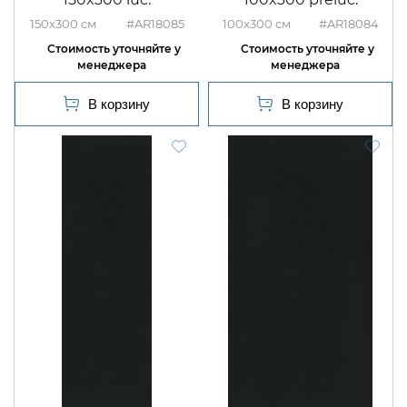
150x300
#AR18085
100x300
#AR18084