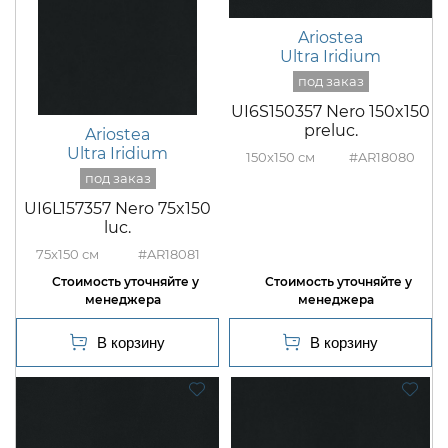
Ariostea
Ultra Iridium
UI6S150357 Nero 150x150
preluc.
Ariostea
Ultra Iridium
150x150
#AR18080
UI6L157357 Nero 75x150
luc.
75x150
#AR18081