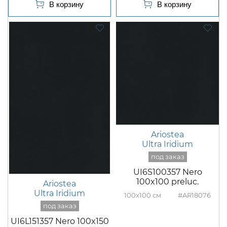
Ariostea
Ultra Iridium
UI6S100357 Nero
100x100 preluc.
Ariostea
Ultra Iridium
100x100
#AR18076
UI6L151357 Nero 100x150