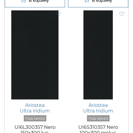
Ariostea
Ariostea
Ultra Iridium
Ultra Iridium
UI6L300357 Nero
UI6S310357 Nero
150x300 luc.
100x300 preluc.