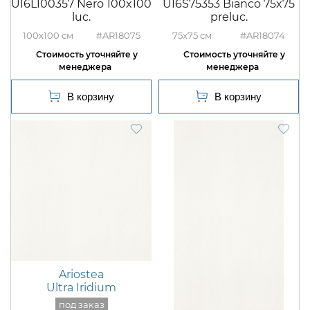
UI6L100357 Nero 100x100
UI6S75353 Bianco 75x75
luc.
preluc.
100x100
#AR18075
75x75
#AR18074
Ariostea
Ultra Iridium