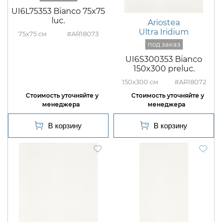
UI6L75353 Bianco 75x75
luc.
Ariostea
Ultra Iridium
75x75
#AR18073
UI6S300353 Bianco
150x300 preluc.
150x300
#AR18072