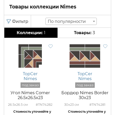
Товары коллекции Nimes
По популярности
1
3
TopCer
TopCer
Nimes
Nimes
Угол Nimes Corner
Бордюр Nimes Border
26.5x26.5x23
30x23
26.5x26.5
#TN74282
30x23
#TN74281