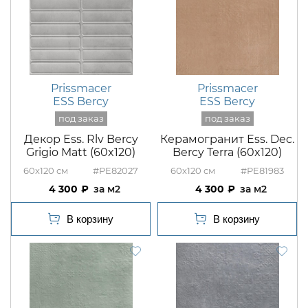
Prissmacer
Prissmacer
ESS Bercy
ESS Bercy
Декор Ess. Rlv Bercy
Керамогранит Ess. Dec.
Grigio Matt (60x120)
Bercy Terra (60x120)
60x120
#PE82027
60x120
#PE81983
4 300
м2
4 300
м2