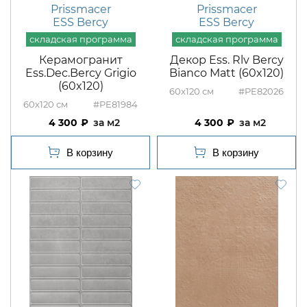
Prissmacer
Prissmacer
ESS Bercy
ESS Bercy
Керамогранит
Декор Ess. Rlv Bercy
Ess.Dec.Bercy Grigio
Bianco Matt (60x120)
(60x120)
60x120
#PE82026
60x120
#PE81984
4 300
м2
4 300
м2