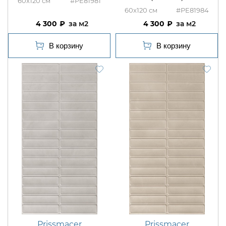
60x120
#PE81981
60x120
#PE81984
4 300
м2
4 300
м2
Prissmacer
Prissmacer