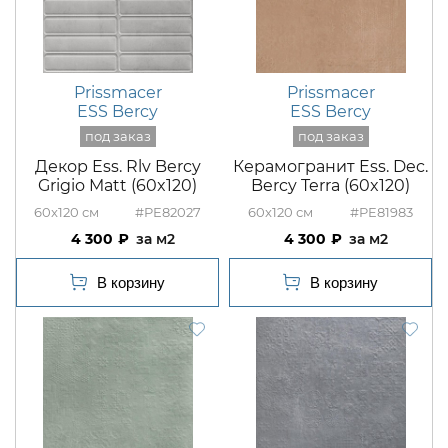
Prissmacer
Prissmacer
ESS Bercy
ESS Bercy
Декор Ess. Rlv Bercy
Керамогранит Ess. Dec.
Grigio Matt (60x120)
Bercy Terra (60x120)
60x120
#PE82027
60x120
#PE81983
4 300
м2
4 300
м2