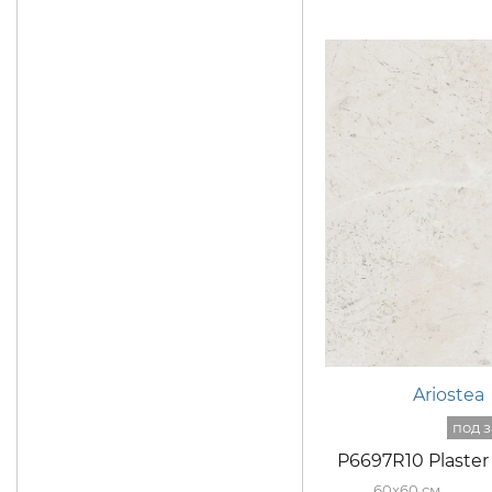
Ariostea
P6697R10 Plaste
60x60