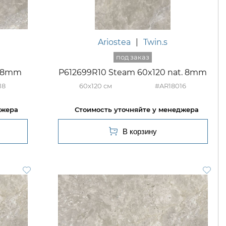
Ariostea
|
Twin.s
. 8mm
P612699R10 Steam 60x120 nat. 8mm
18
60x120
#AR18016