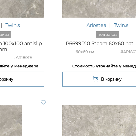
|
Twin.s
Ariostea
|
Twin.s
100x100 antislip
P6699R10 Steam 60x60 nat
mm
60x60
#AR180
#AR18019