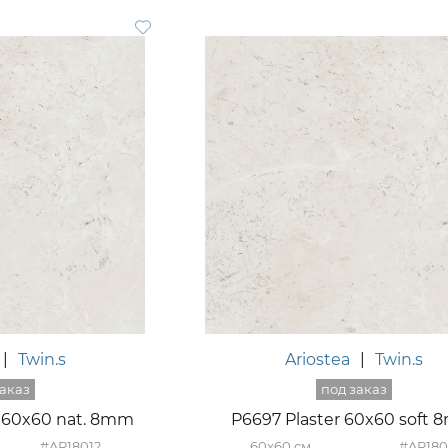
|
Twin.s
Ariostea
|
Twin.s
r 60x60 nat. 8mm
P6697 Plaster 60x60 soft
#AR18012
60x60
#AR180