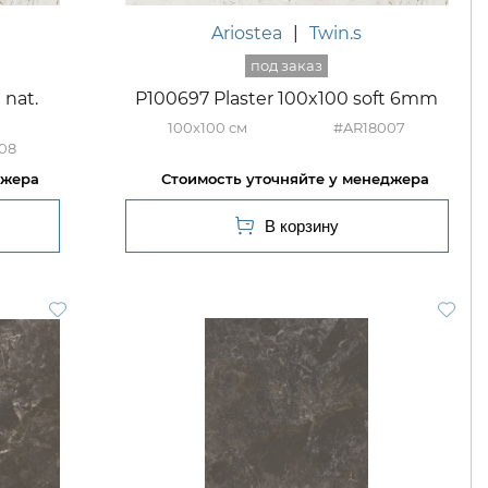
Ariostea
|
Twin.s
 nat.
P100697 Plaster 100x100 soft 6mm
100x100
#AR18007
08