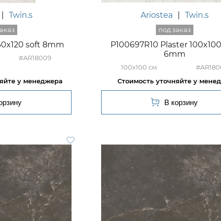
|
Twin.s
Ariostea
|
Twin.s
 60x120 soft 8mm
P100697R10 Plaster 100x100
6mm
#AR18009
100x100
#AR180