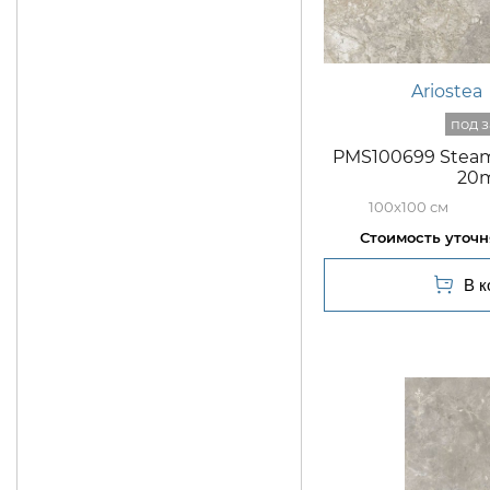
Ariostea
PMS100699 Steam 
20
100x100