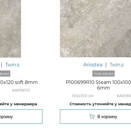
|
Twin.s
Ariostea
|
Twin.s
60x120 soft 8mm
P100699R10 Steam 100x100 
6mm
#AR18015
100x100
#AR180