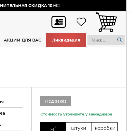
ИТЕЛЬНАЯ СКИДКА 10%!!!
АКЦИИ ДЛЯ ВАС
Ликвидация
Под заказ
ия
tea
s
2
штуки
коробки
м