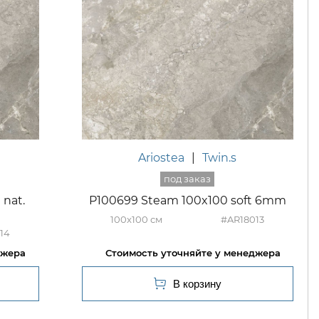
Ariostea
|
Twin.s
nat.
P100699 Steam 100x100 soft 6mm
100x100
#AR18013
14