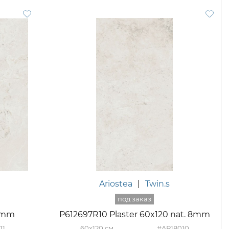
Ariostea
|
Twin.s
 8mm
P612697R10 Plaster 60x120 nat. 8mm
11
60x120
#AR18010