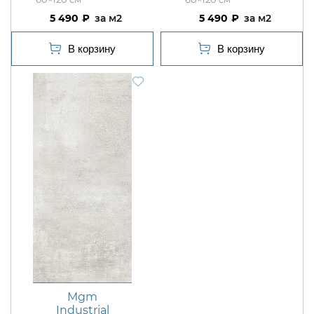
5 490
м2
5 490
м2
Mgm
Industrial