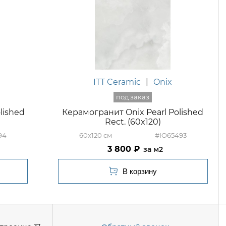
ITT Ceramic
|
Onix
lished
Керамогранит Onix Pearl Polished
Rect. (60x120)
94
60x120
#IO65493
3 800
м2