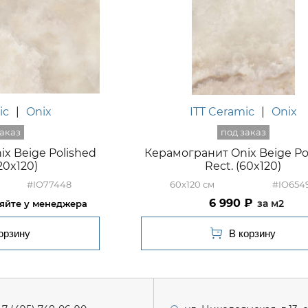
ic
|
Onix
ITT Ceramic
|
Onix
x Beige Polished
Керамогранит Onix Beige Po
120x120)
Rect. (60x120)
#IO77448
60x120
#IO654
6 990
м2