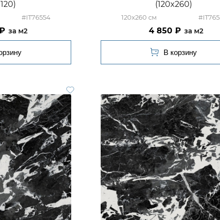
x120)
(120x260)
#IT76554
120x260
#IT765
4 850
м2
м2