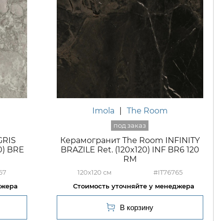
Imola
|
The Room
GRIS
Керамогранит The Room INFINITY
0) BRE
BRAZILE Ret. (120x120) INF BR6 120
RM
67
120x120
#IT76765