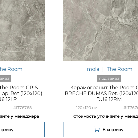
The Room
Imola
|
The Room
The Room GRIS
Керамогранит The Room 
p. Ret.(120x120)
BRECHE DUMAS Ret. (120x12
6 12LP
DU6 12RM
#IT76768
120x120
#IT767