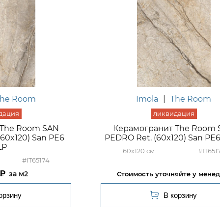
The Room
Imola
|
The Room
 The Room SAN
Керамогранит The Room 
(60x120) San PE6
PEDRO Ret. (60x120) San PE
LP
60x120
#IT651
#IT65174
м2