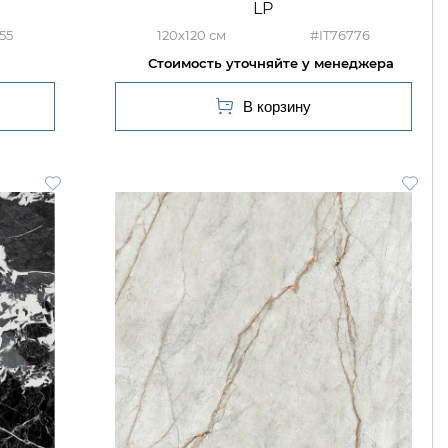
LP
55
120x120
#IT76776