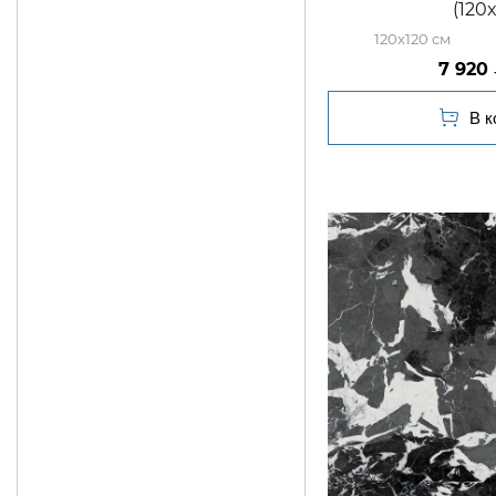
(120
120x120
7 920