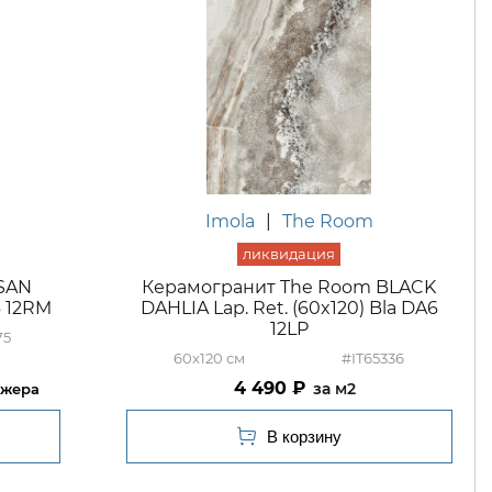
Imola
|
The Room
SAN
Керамогранит The Room BLACK
6 12RM
DAHLIA Lap. Ret. (60x120) Bla DA6
12LP
75
60x120
#IT65336
4 490
м2