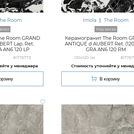
The Room
Imola
|
The Room
The Room GRAND
Керамогранит The Room 
ERT Lap. Ret.
ANTIQUE d AUBERT Ret. (120
A AN6 120 LP
GRA AN6 120 RM
#IT76773
120x120
#IT767