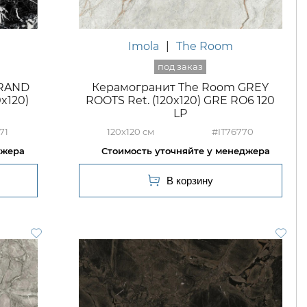
Imola
|
The Room
GRAND
Керамогранит The Room GREY
x120)
ROOTS Ret. (120x120) GRE RO6 120
LP
71
120x120
#IT76770