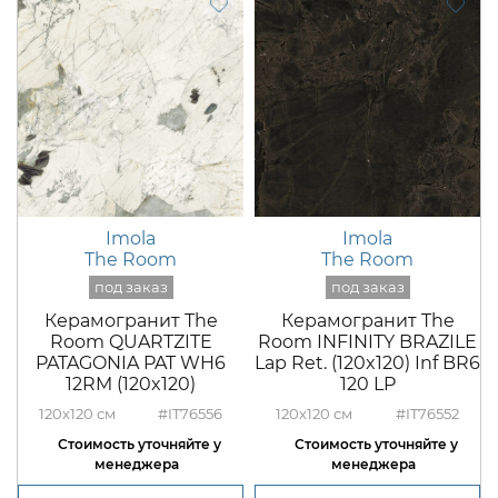
Imola
Imola
The Room
The Room
Керамогранит The
Керамогранит The
Room QUARTZITE
Room INFINITY BRAZILE
PATAGONIA PAT WH6
Lap Ret. (120x120) Inf BR6
12RM (120x120)
120 LP
120x120
#IT76556
120x120
#IT76552