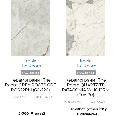
Imola
Imola
The Room
The Room
Керамогранит The
Керамогранит The
Room GREY ROOTS GRE
Room QUARTZITE
RO6 12RM (60x120)
PATAGONIA WH6 12RM
(60x120)
60x120
#IT65468
60x120
#IT65467
5 060
м2