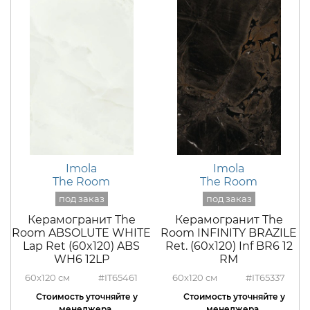
Imola
Imola
The Room
The Room
Керамогранит The
Керамогранит The
Room ABSOLUTE WHITE
Room INFINITY BRAZILE
Lap Ret (60x120) ABS
Ret. (60x120) Inf BR6 12
WH6 12LP
RM
60x120
#IT65461
60x120
#IT65337