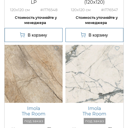
LP
(120x120)
120x120
#IT76548
120x120
#IT76547
Imola
Imola
The Room
The Room