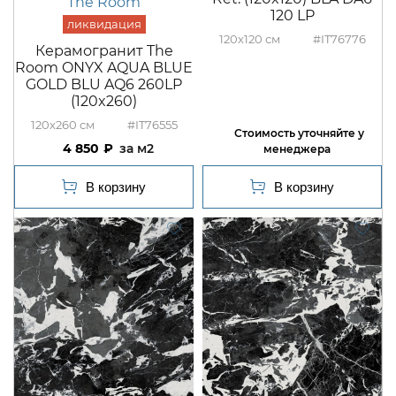
The Room
120 LP
120x120
#IT76776
Керамогранит The
Room ONYX AQUA BLUE
GOLD BLU AQ6 260LP
(120x260)
120x260
#IT76555
4 850
м2