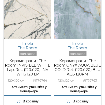
Imola
Imola
The Room
The Room
Керамогранит The
Керамогранит The
Room INVISIBLE WHITE
Room ONYX AQUA BLUE
Lap. Ret. (120x120) INV
GOLD Ret. (120x120) BLU
WH6 120 LP
AQ6 120RM
120x120
#IT76764
120x120
#IT76763