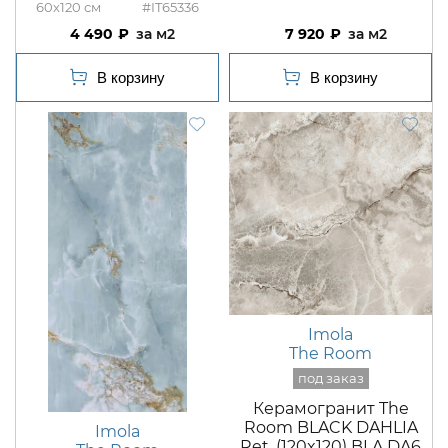
60x120
#IT65336
4 490
м2
7 920
м2
Imola
The Room
Керамогранит The
Room BLACK DAHLIA
Imola
Ret. (120x120) BLA DA6