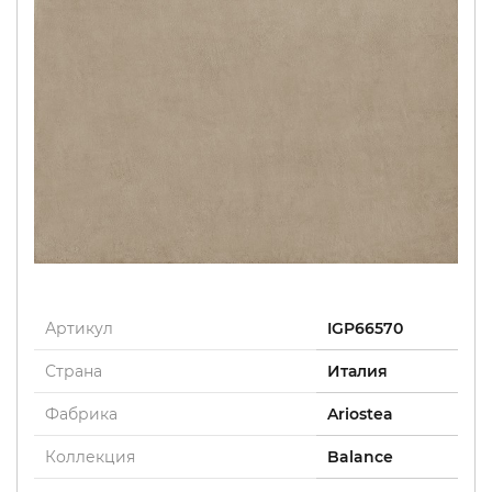
Артикул
IGP66570
Страна
Италия
Фабрика
Ariostea
Коллекция
Balance