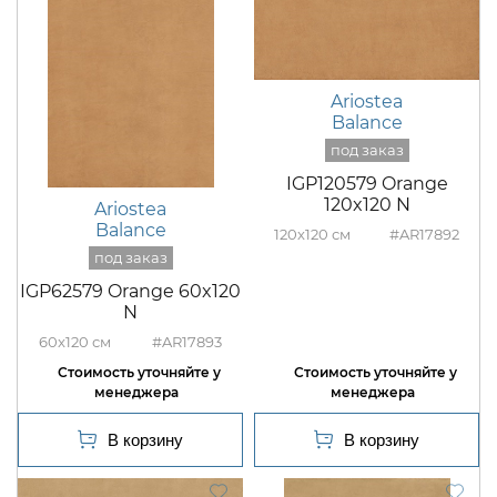
Ariostea
Balance
IGP120579 Orange
120x120 N
Ariostea
Balance
120x120
#AR17892
IGP62579 Orange 60x120
N
60x120
#AR17893