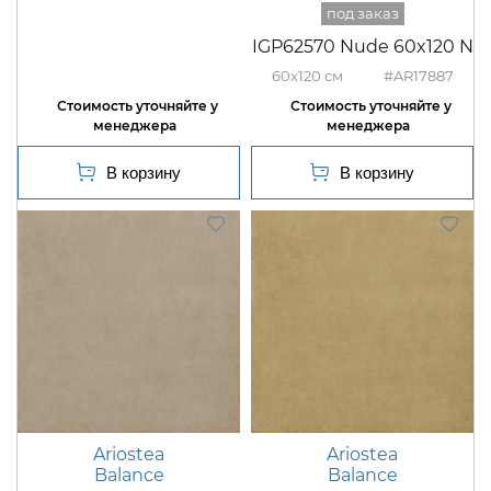
IGP62570 Nude 60x120 N
60x120
#AR17887
Ariostea
Ariostea
Balance
Balance