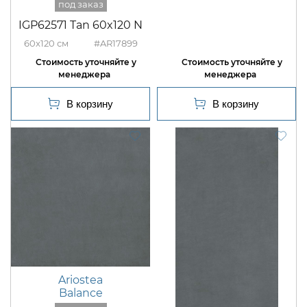
IGP62571 Tan 60x120 N
60x120
#AR17899
Ariostea
Balance