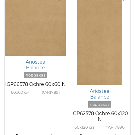
Ariostea
Balance
IGP66578 Ochre 60x60 N
Ariostea
60x60
#AR17891
Balance
IGP62578 Ochre 60x120
N
60x120
#AR17890