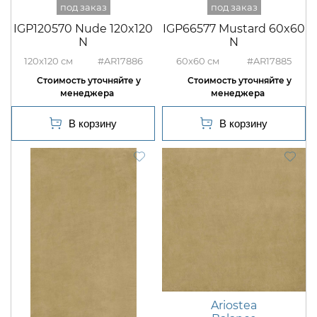
IGP120570 Nude 120x120
IGP66577 Mustard 60x60
N
N
120x120
#AR17886
60x60
#AR17885
Ariostea