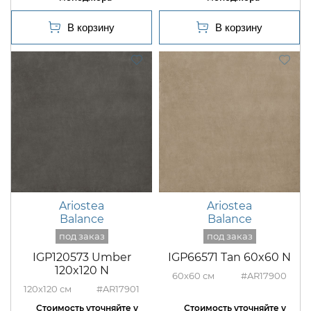
Ariostea
Ariostea
Balance
Balance
IGP120573 Umber
IGP66571 Tan 60x60 N
120x120 N
60x60
#AR17900
120x120
#AR17901