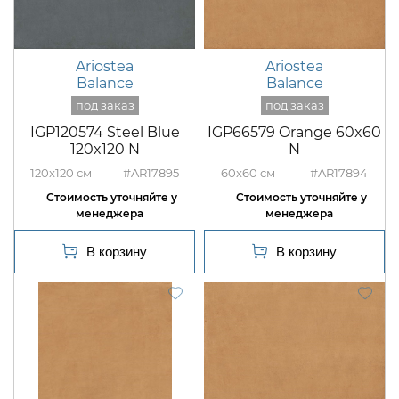
Ariostea
Ariostea
Balance
Balance
IGP120574 Steel Blue
IGP66579 Orange 60x60
120x120 N
N
120x120
#AR17895
60x60
#AR17894