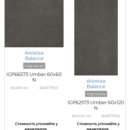
Ariostea
Balance
IGP66573 Umber 60x60
N
Ariostea
Balance
60x60
#AR17903
IGP62573 Umber 60x120
N
60x120
#AR17902