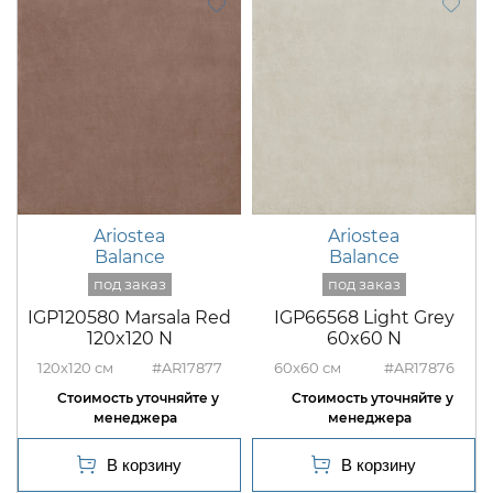
Ariostea
Ariostea
Balance
Balance
IGP120580 Marsala Red
IGP66568 Light Grey
120x120 N
60x60 N
120x120
#AR17877
60x60
#AR17876