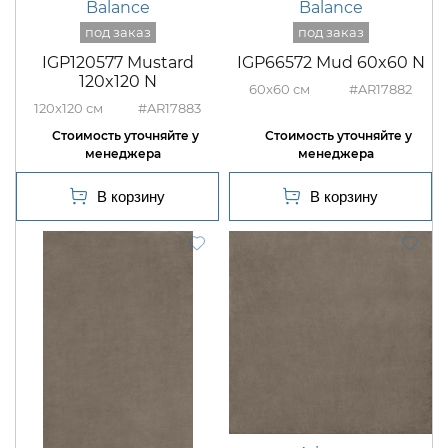
Balance
Balance
IGP120577 Mustard
IGP66572 Mud 60x60 N
120x120 N
60x60
#AR17882
120x120
#AR17883