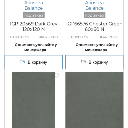
Ariostea
Ariostea
Balance
Balance
IGP120569 Dark Grey
IGP66576 Chester Green
120x120 N
60x60 N
120x120
#AR17868
60x60
#AR17867