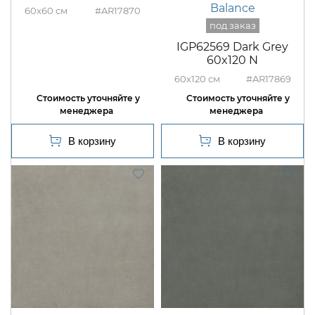
Balance
60x60
#AR17870
IGP62569 Dark Grey
60x120 N
60x120
#AR17869