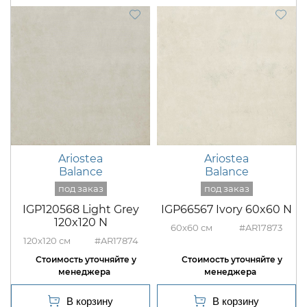
Ariostea
Ariostea
Balance
Balance
IGP120568 Light Grey
IGP66567 Ivory 60x60 N
120x120 N
60x60
#AR17873
120x120
#AR17874