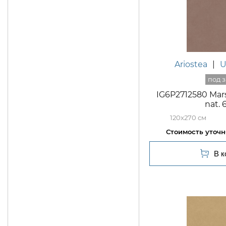
Ariostea
|
U
IG6P2712580 Mar
nat.
120x270