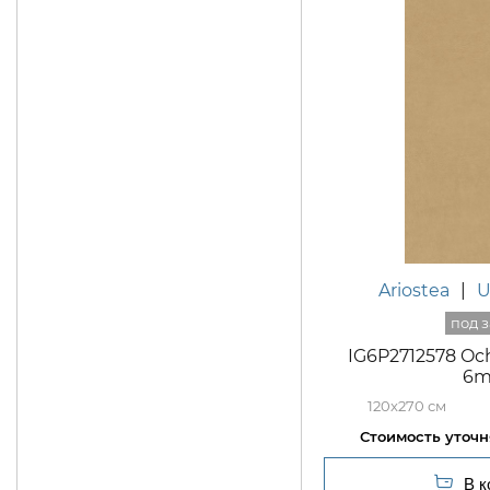
Ariostea
|
U
IG6P2712578 Och
6
120x270