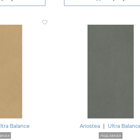
ltra Balance
Ariostea
|
Ultra Balanc