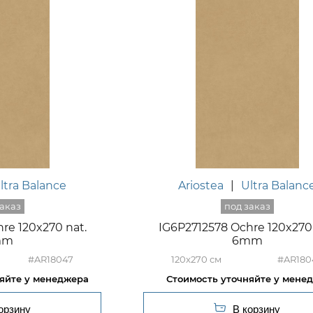
ltra Balance
Ariostea
|
Ultra Balanc
re 120x270 nat.
IG6P2712578 Ochre 120x270 
mm
6mm
#AR18047
120x270
#AR180