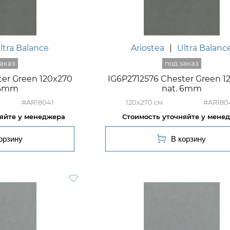
ltra Balance
Ariostea
|
Ultra Balanc
ter Green 120x270
IG6P2712576 Chester Green 1
 6mm
nat. 6mm
#AR18041
120x270
#AR180