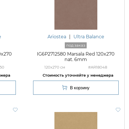
e
Ariostea
|
Ultra Balance
0x270
IG6P2712580 Marsala Red 120x270
nat. 6mm
50
120x270
#AR18048