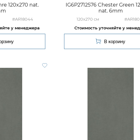
re 120x270 nat.
IG6P2712576 Chester Green 1
mm
nat. 6mm
#AR18044
120x270
#AR180