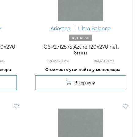
e
Ariostea
|
Ultra Balance
20x270
IG6P2712575 Azure 120x270 nat.
6mm
40
120x270
#AR18039