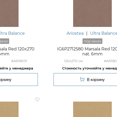
ltra Balance
Ariostea
|
Ultra Balanc
sala Red 120x270
IG6P2712580 Marsala Red 12
 6mm
nat. 6mm
#AR18051
120x270
#AR180