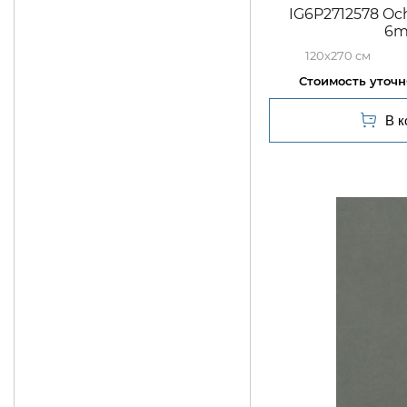
IG6P2712578 Och
6
120x270