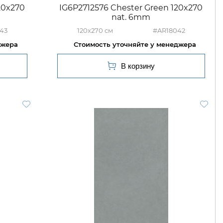
20x270
IG6P2712576 Chester Green 120x270
nat. 6mm
43
120x270
#AR18042