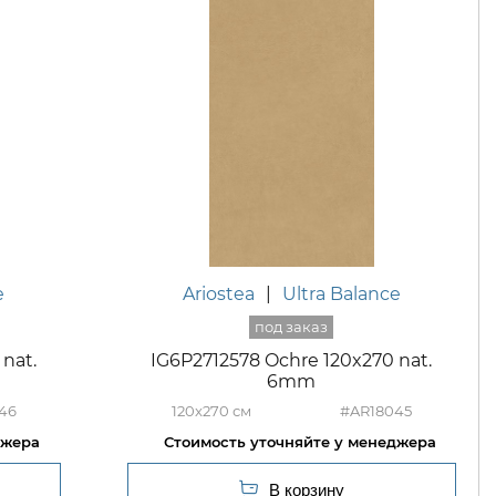
e
Ariostea
|
Ultra Balance
nat.
IG6P2712578 Ochre 120x270 nat.
6mm
46
120x270
#AR18045