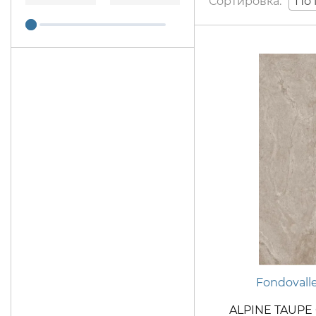
По 
Fondovall
ALPINE TAUPE