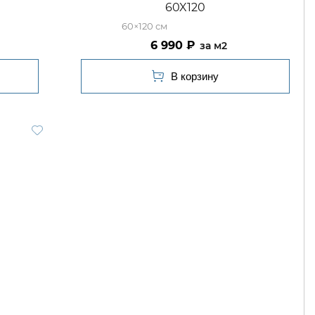
60X120
60×120
6 990
м2