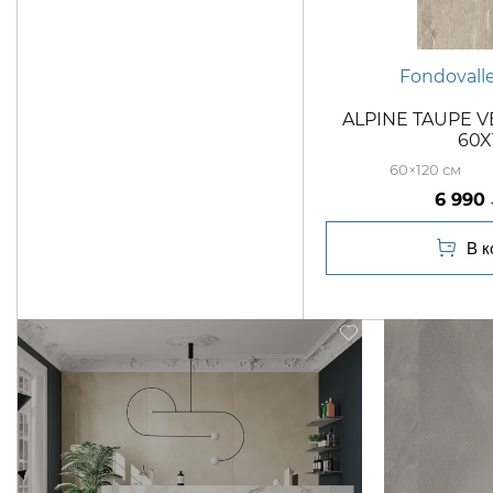
Fondovall
ALPINE TAUPE V
60X
60×120
6 990