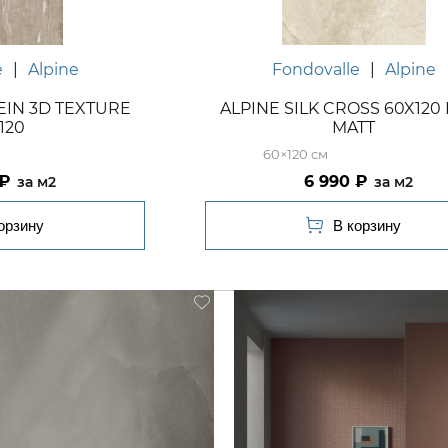
e
|
Alpine
Fondovalle
|
Alpine
EIN 3D TEXTURE
ALPINE SILK CROSS 60X120
120
MATT
60×120
6 990
м2
м2