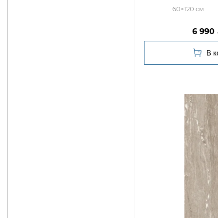
60×120
6 990