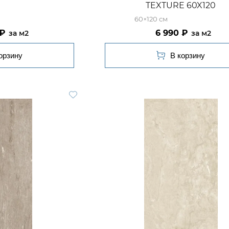
TEXTURE 60X120
60×120
6 990
м2
м2