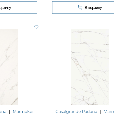
ana
|
Marmoker
Casalgrande Padana
|
Mar