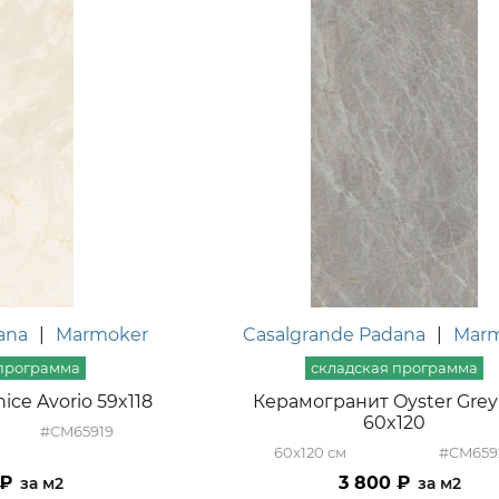
ana
|
Marmoker
Casalgrande Padana
|
Mar
ce Avorio 59x118
Керамогранит Oyster Grey
60x120
#CM65919
60x120
#CM659
3 800
м2
м2