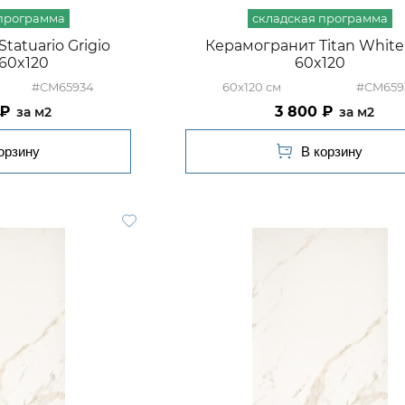
tatuario Grigio
Керамогранит Titan White
60x120
60x120
#CM65934
60x120
#CM659
3 800
м2
м2