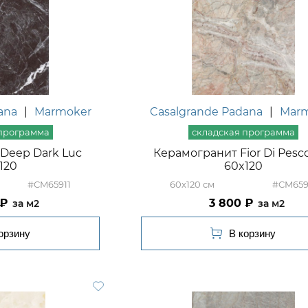
ana
|
Marmoker
Casalgrande Padana
|
Mar
Deep Dark Luc
Керамогранит Fior Di Pesc
120
60x120
#CM65911
60x120
#CM659
3 800
м2
м2