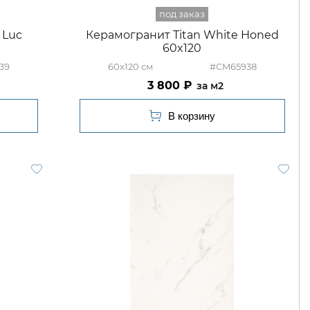
 Luc
Керамогранит Titan White Honed
60x120
39
60x120
#CM65938
3 800
м2