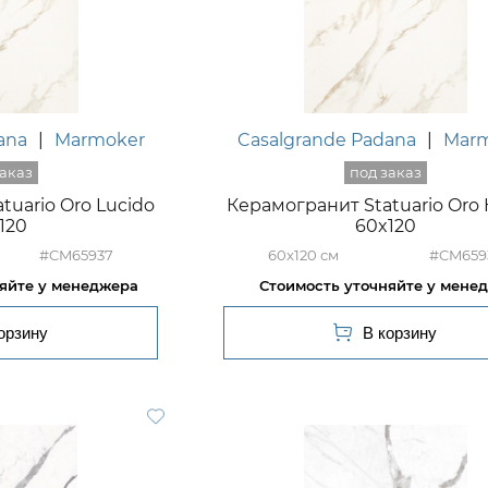
ana
|
Marmoker
Casalgrande Padana
|
Mar
tuario Oro Lucido
Керамогранит Statuario Oro
120
60x120
#CM65937
60x120
#CM659