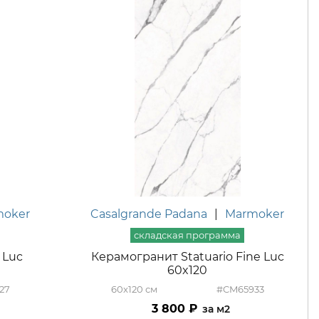
moker
Casalgrande Padana
|
Marmoker
 Luc
Керамогранит Statuario Fine Luc
60x120
27
60x120
#CM65933
3 800
м2