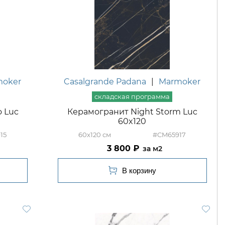
moker
Casalgrande Padana
|
Marmoker
o Luc
Керамогранит Night Storm Luc
60x120
15
60x120
#CM65917
3 800
м2