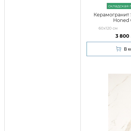
Керамогранит S
Honed 
60x120
3 800