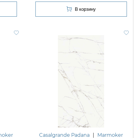
moker
Casalgrande Padana
|
Marmoker