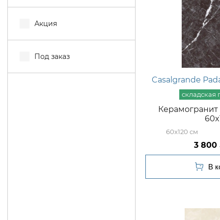
Акция
Под заказ
Casalgrande Pad
Керамогранит 
60x
60x120
3 800