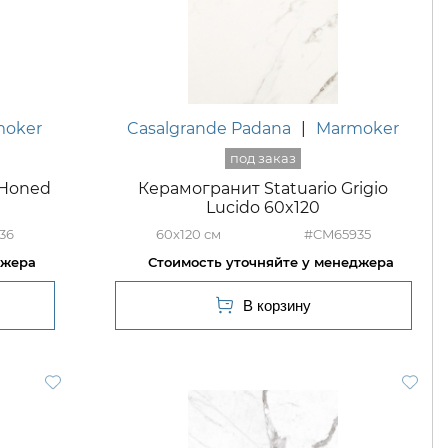
moker
Casalgrande Padana
|
Marmoker
 Honed
Керамогранит Statuario Grigio
Lucido 60x120
36
60x120
#CM65935