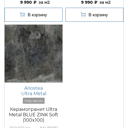
9 990
м2
9 990
м2
Ariostea
Ultra Metal
Керамогранит Ultra
Metal BLUE ZINK Soft
(100x100)
100x100
#AU65182