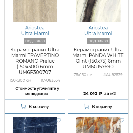
Ariostea
Ariostea
Ultra Marmi
Ultra Marmi
Керамогранит Ultra
Керамогранит Ultra
Marmi TRAVERTINO
Marmi PANDA WHITE
ROMANO Preluc
Glint (150х75) 6mm
(150х300) 6mm
UM6G157690
UM6P300707
75x150
#AU82539
150x300
#AU83554
24 010
м2