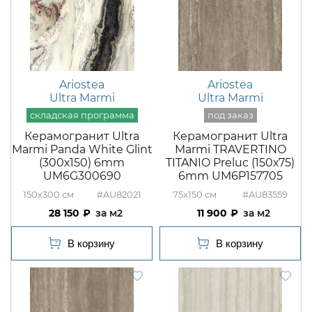
Ariostea
Ariostea
Ultra Marmi
Ultra Marmi
Керамогранит Ultra
Керамогранит Ultra
Marmi Panda White Glint
Marmi TRAVERTINO
(300х150) 6mm
TITANIO Preluc (150х75)
UM6G300690
6mm UM6P157705
150x300
#AU82021
75x150
#AU83559
28 150
м2
11 900
м2