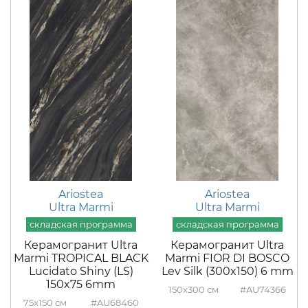
Ariostea
Ariostea
Ultra Marmi
Ultra Marmi
Керамогранит Ultra
Керамогранит Ultra
Marmi TROPICAL BLACK
Marmi FIOR DI BOSCO
Lucidato Shiny (LS)
Lev Silk (300x150) 6 mm
150x75 6mm
150x300
#AU74366
75x150
#AU68460