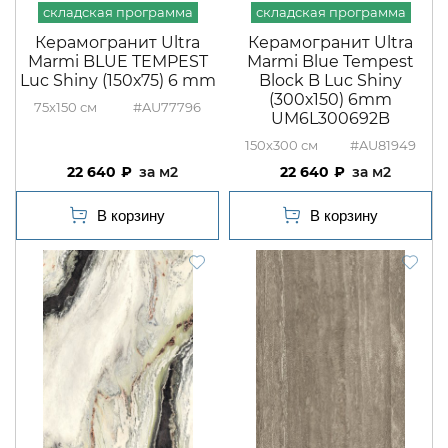
Керамогранит Ultra
Керамогранит Ultra
Marmi BLUE TEMPEST
Marmi Blue Tempest
Luc Shiny (150х75) 6 mm
Block B Luc Shiny
(300х150) 6mm
75x150
#AU77796
UM6L300692B
150x300
#AU81949
22 640
м2
22 640
м2