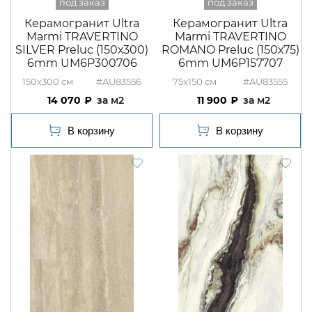
Керамогранит Ultra
Керамогранит Ultra
Marmi TRAVERTINO
Marmi TRAVERTINO
SILVER Preluc (150х300)
ROMANO Preluc (150х75)
6mm UM6P300706
6mm UM6P157707
150x300
#AU83556
75x150
#AU83555
14 070
м2
11 900
м2