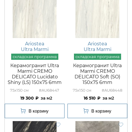
Ariostea
Ariostea
Ultra Marmi
Ultra Marmi
Керамогранит Ultra
Керамогранит Ultra
Marmi CREMO
Marmi CREMO
DELICATO Lucidato
DELICATO Soft (SO)
Shiny (LS) 150x75 6mm
150x75 6mm
75x150
#AU68447
75x150
#AU68448
19 300
м2
16 510
м2