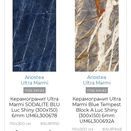
Ariostea
Ariostea
Ultra Marmi
Ultra Marmi
Керамогранит Ultra
Керамогранит Ultra
Marmi SODALITE BLU
Marmi Blue Tempest
Luc Shiny (300x150)
Block A Luc Shiny
6mm UM6L300678
(300х150) 6mm
UM6L300692A
150x300
#AU81950
150x300
#AU81948