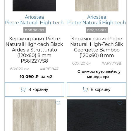
Ariostea
Ariostea
Pietre Naturali High-tech
Pietre Naturali High-tech
Керамогранит Pietre
Керамогранит Pietre
Naturali High-tech Black
Naturali High-Tech Silk
Ardesia Strutturato
Georgette Bamboo
(120х60) 8 mm
(120x60) 8 mm
PS612277S8
60x120
#AP77798
60x120
#AP81947
10 090
м2