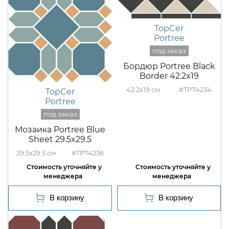
TopCer
Portree
Бордюр Portree Black
Border 42.2x19
42.2x19
#TP74234
TopCer
Portree
Мозаика Portree Blue
Sheet 29.5x29.5
29.5x29.5
#TP74236