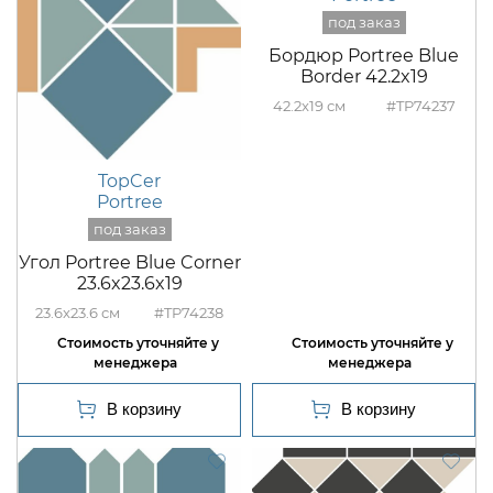
Бордюр Portree Blue
Border 42.2x19
42.2x19
#TP74237
TopCer
Portree
Угол Portree Blue Corner
23.6x23.6x19
23.6x23.6
#TP74238