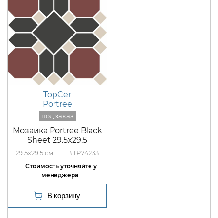
TopCer
Portree
Мозаика Portree Black
Sheet 29.5x29.5
29.5x29.5
#TP74233