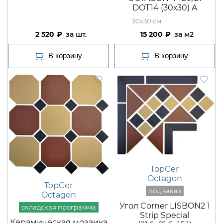
DOT14 (30х30) A
30x30
2 520
шт.
15 200
м2
TopCer
Octagon
TopCer
Octagon
Угол Corner LISBON2 1
Strip Special
Керамическая мозаика