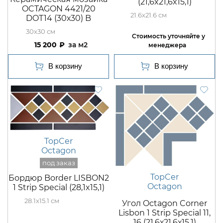
(21,6x21,6x15,1)
OCTAGON 4421/20
21.6x21.6
DOT14 (30х30) B
30x30
15 200
м2
TopCer
Octagon
TopCer
Бордюр Border LISBON2
Octagon
1 Strip Special (28,1x15,1)
28.1x15.1
Угол Octagon Corner
Lisbon 1 Strip Special 11,
16 (21,6х21,6х15,1)