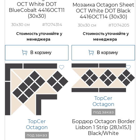
OCT White DOT
Мозаика Octagon Sheet
BlueCobalt 4416OCT11
OCT White DOT Black
(30х30)
4416OCT14 (30х30)
30x30
#TO74314
30x30
#TO74205
TopCer
Octagon
TopCer
Бордюр Octagon Border
Octagon
Lisbon 1 Strip (28,1х15,1)
Black/White