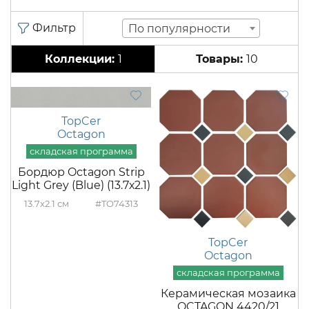
По популярности
1
10
TopCer
Octagon
Бордюр Octagon Strip
Light Grey (Blue) (13.7х2.1)
13.7x2.1
#TO74313
TopCer
Octagon
Керамическая мозаика
OCTAGON 4420/21