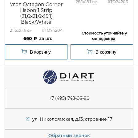
28.1x15.1
#TO74203
Угол Octagon Corner
Lisbon 1 Strip
(21,6х21,6х15,1)
Black/White
21.6x21.6
#TO74204
660
шт.
+7 (495) 748-06-90
ул. Николоямская, д.13, строение 17
Обратный звонок