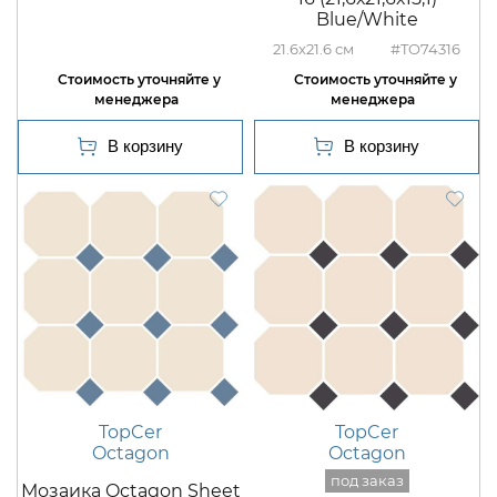
Blue/White
21.6x21.6
#TO74316
TopCer
TopCer
Octagon
Octagon
Мозаика Octagon Sheet