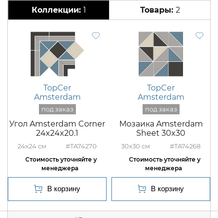
1
2
TopCer
TopCer
Amsterdam
Amsterdam
Угол Amsterdam Corner
Мозаика Amsterdam
24x24x20.1
Sheet 30x30
24x24
#TA74270
30x30
#TA74268