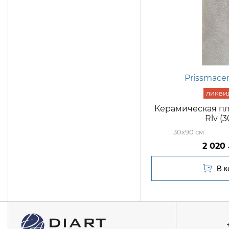
Prissmace
Керамическая пл
Rlv (
30x90
2 020