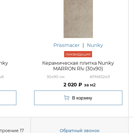
Prissmacer
|
Nunky
nky
Керамическая плитка Nunky
MARRON Rlv (30х90)
48
30x90
#PN65249
2 020
м2
строение 17
Обратный звонок