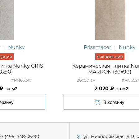
r
|
Nunky
Prissmacer
|
Nunky
итка Nunky GRIS
Керамическая плитка Nu
30х90)
MARRON (30х90)
#PN65247
30x90
#PN652
2 020
м2
м2
+7 (495) 748-06-90
ул. Николоямская, д.13, 