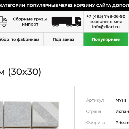
КАТЕГОРИИ ПОПУЛЯРНЫЕ ЧЕРЕЗ КОРЗИНУ САЙТА ДОПОЛН
+7 (495) 748-06-90
Сборные грузы
импорт
info@diart.ru
ыбор по фабрикам
Под заказ
Популярные
м (30х30)
Артикул
М7111
Страна
Испа
Фабрика
Priss