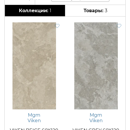
1
3
Mgm
Mgm
Viken
Viken