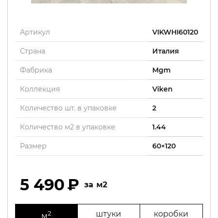
Артикул
VIKWHI60120
Страна
Италия
Фабрика
Mgm
Коллекция
Viken
Количество шт. в упаковке
2
Количество м2 в упаковке
1.44
Размер
60×120
5 490
м2
2
штуки
коробки
м