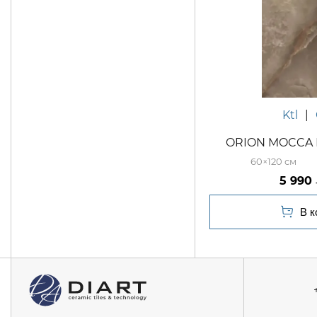
Ktl
|
ORION MOCCA 
60×120
5 990